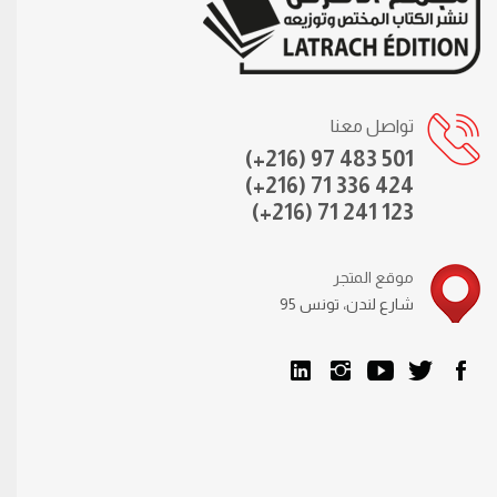
تواصل معنا
(+216) 97 483 501
(+216) 71 336 424
(+216) 71 241 123
موقع المتجر
95 شارع لندن، تونس