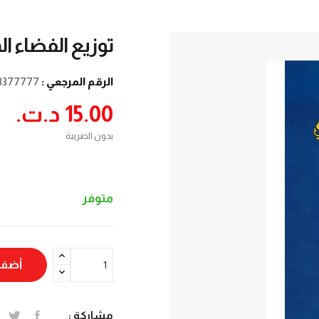
توزيع الفضاء ال
الرقم المرجعي :
3377777
15.00 د.ت.‏
بدون الضريبة
متوفر
أضف 
مشاركة :