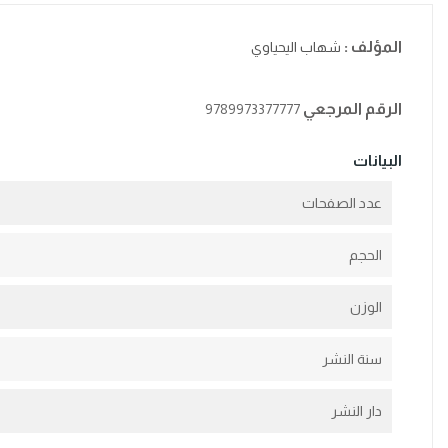
المؤلف :
شهاب اليحياوي
الرقم المرجعي
9789973377777
البيانات
عدد الصفحات
الحجم
الوزن
سنة النشر
دار النشر