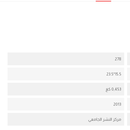
278
15.5*23.5
0,453 كغ
2013
مركز النشر الجامعي