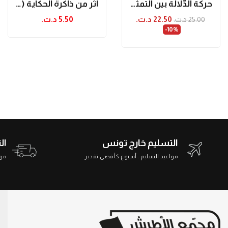
حركة الدّلالة بين التّمثيل اللّسانيّ والتّمثّل...
أثر من ذاكرة الحكاية (حكايات)
22.50 د.ت.‏
5.50 د.ت.‏
25.00 د.ت.‏
‎-10%
التسليم خارج تونس
ال
مواعيد التسليم : أسبوع كأقصى تقدير
مواعي