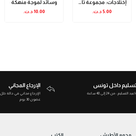
إختلاجات: مجموعة ثانية
وسائد لموجة منهكة
5.00 د.ت.‏
10.00 د.ت.‏
تسليم داخل تونس
الإرجاع المجاني
د التسليم : من 24 إلى 48 ساعة
الإرجاع مجاني في حالة خلل
غضون 30 يوم
مجمع الأطرش
الكتب