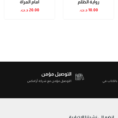
رواية الظلم
أمام المرآة
10.00 د.ت.‏
20.00 د.ت.‏
التوصيل مؤمن
 بالكتاب في
التوصيل مؤمن مع شركة أرامكس
إنضم إلى نشرتنا الاخبارية