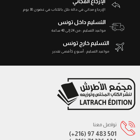
الإرجاع المجاني
الإرجاع مجاني في حالة خلل بالكتاب في غضون 30 يوم
التسليم داخل تونس
مواعيد التسليم : من 24 إلى 48 ساعة
التسليم خارج تونس
مواعيد التسليم : أسبوع كأقصى تقدير
تواصل معنا
(+216) 97 483 501