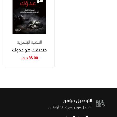
التنمية البشرية
صديقك هو عدوك
35.00 د.ت.‏
التوصيل مؤمن
التوصيل مؤمن مع شركة أرامكس