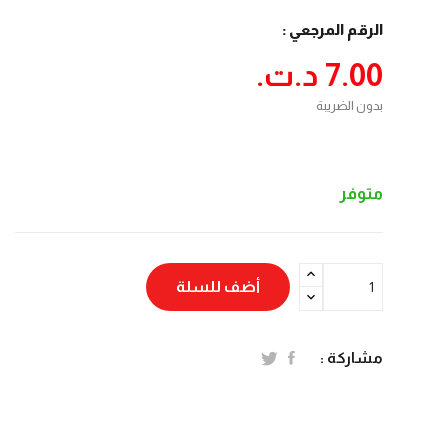
الرقم المرجعي :
7.00 د.ت.‏
بدون الضريبة
متوفر
أضف للسلة
مشاركة :