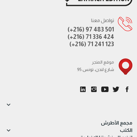
تواصل معنا
(+216) 97 483 501
(+216) 71 336 424
(+216) 71 241 123
موقع المتجر
95 شارع لندن، تونس

مجمع الأطرش

الكتب