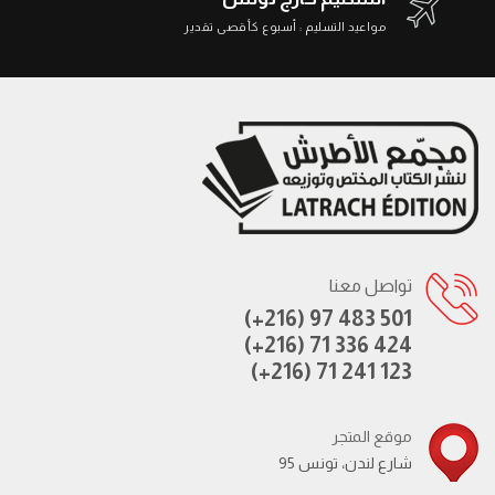
مواعيد التسليم : أسبوع كأقصى تقدير
تواصل معنا
(+216) 97 483 501
(+216) 71 336 424
(+216) 71 241 123
موقع المتجر
95 شارع لندن، تونس