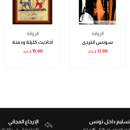
الرواية
الرواية
سونس انتردي
أحاديث كليلة ودمنة
12.00 د.ت.‏
15.00 د.ت.‏
تسليم داخل تونس
الإرجاع المجاني
د التسليم : من 24 إلى 48 ساعة
الإرجاع مجاني في حالة خلل