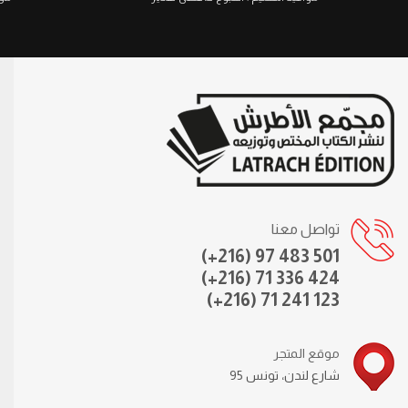
تواصل معنا
(+216) 97 483 501
(+216) 71 336 424
(+216) 71 241 123
موقع المتجر
95 شارع لندن، تونس