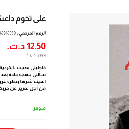
على تخوم داع
الرقم المرجعي :
38918359
12.50 د.ت.‏
بدون الضريبة
خاطبني بهجت بالكردية 
سألني بلهجة حادة بعد ا
اتقيت شرها بنظرة غري
من أجل تقرير عن حربكم
متوفر