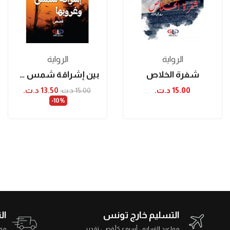
الرواية
الرواية
شفرة الخلاص
بين إشراقة شمس وغروبها
15.00 د.ت.‏
13.50 د.ت.‏
15.00 د.ت.‏
‎-10%
التسليم خارج تونس
ال
مواعيد التسليم : أسبوع كأقصى تقدير
مواعي