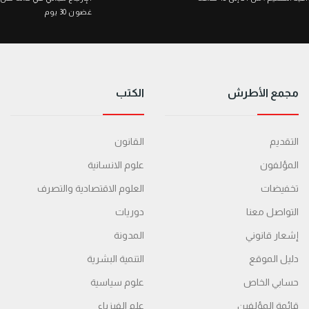
غضون 30 يوم
مجمع الأطرش
الكتب
التقديم
القانون
المؤلفون
علوم الانسانية
تخفيضات
العلوم الاقتصادية والتصرف
التواصل معنا
دوريات
إشعار قانوني
المدونة
دليل الموقع
التنمية البشرية
حسابي الخاص
علوم سياسية
قائمة المؤلفين
علم الفيزياء