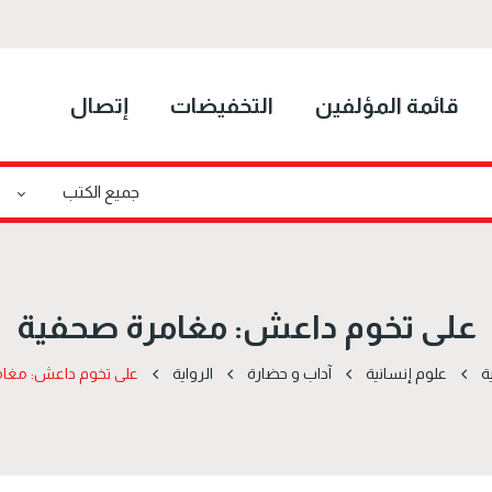
قائمة المؤلفين
التخفيضات
إتصال
على تخوم داعش: مغامرة صحفية
ة
علوم إنسانية
آداب و حضارة
الرواية
على تخوم داعش: مغا