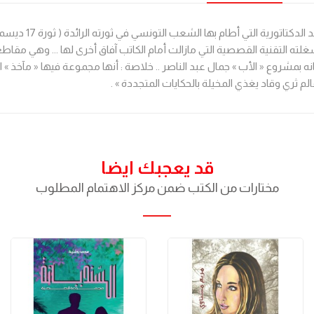
التقنية القصصية التي مازالت أمام الكاتب آفاق أخرى لها ... وهي مقاطع 
مشروع « الأب » جمال عبد الناصر .. خلاصة : أنها مجموعة فيها « مآخذ » التجر
م ثري وقاد يغذي المخيلة بالحكايات المتجددة » .
قد يعجبك ايضا
مختارات من الكتب ضمن مركز الاهتمام المطلوب