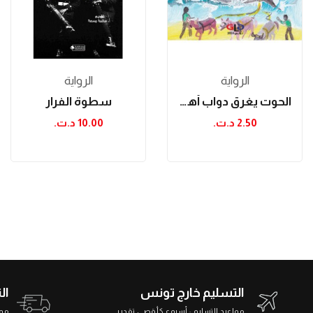
الرواية
الرواية
الحوت يغرق دواب أهل القرية
سطوة الفرار
2.50 د.ت.‏
10.00 د.ت.‏
التسليم خارج تونس
ال
مواعيد التسليم : أسبوع كأقصى تقدير
مواعي