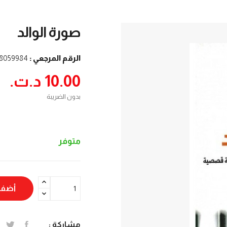
صورة الوالد
الرقم المرجعي :
8059984
10.00 د.ت.‏
بدون الضريبة
متوفر
أضف 
مشاركة :