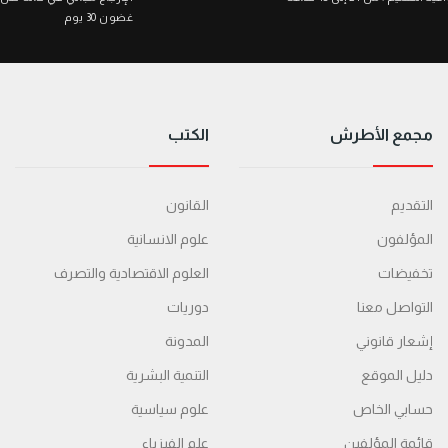
غضون 30 يوم
مجمع الأطرش
الكتب
التقديم
القانون
المؤلفون
علوم الانسانية
تخفيضات
العلوم الاقتصادية والتصرف
التواصل معنا
دوريات
إشعار قانوني
المدونة
دليل الموقع
التنمية البشرية
حسابي الخاص
علوم سياسية
قائمة المؤلفين
علم الفيزياء