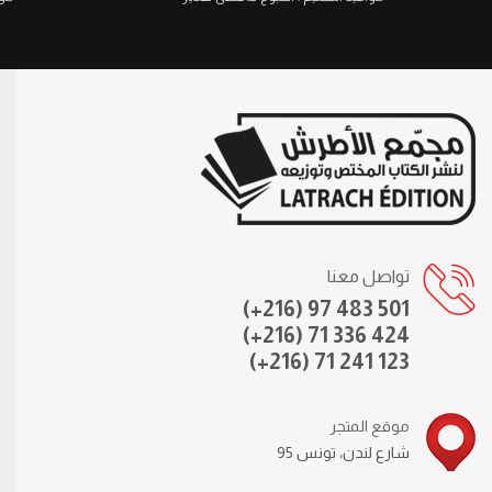
تواصل معنا
(+216) 97 483 501
(+216) 71 336 424
(+216) 71 241 123
موقع المتجر
95 شارع لندن، تونس