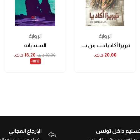
الرواية
الرواية
تيريزا أكاديا حب من نوع آخر
السنديانة
20.00 د.ت.‏
16.20 د.ت.‏
18.00 د.ت.‏
‎-10%
تسليم داخل تونس
الإرجاع المجاني
د التسليم : من 24 إلى 48 ساعة
الإرجاع مجاني في حالة خلل