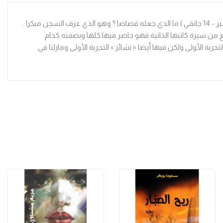
« ما الذي يجعل مثقفا تونسيا إختار المحاماة مهنة والنضال طريقا ضد الدكتاتورية التي أطام بها الشعب التونسي في ثورته الرائدة ( ثورة 17 ديسمبر - 14 جانفي ) ما الذي جعله قصاصا ؟ وهو الذي عرف السجن مبكرا .
من سيرة كاتبها الذاتية فهو حاضر فيها كلها وبصفته كحام
بة الأولى ولكن فيها أيضا « بشائر » التجربة الأولى ومازلنا في