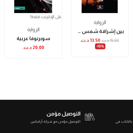
على الإنترنت فقط!
الرواية
الرواية
بين إشراقة شمس وغروبها
سوبرنوفا عربية
13.50 د.ت.‏
15.00 د.ت.‏
‎-10%
20.00 د.ت.‏
التوصيل مؤمن
 بالكتاب في
التوصيل مؤمن مع شركة أرامكس