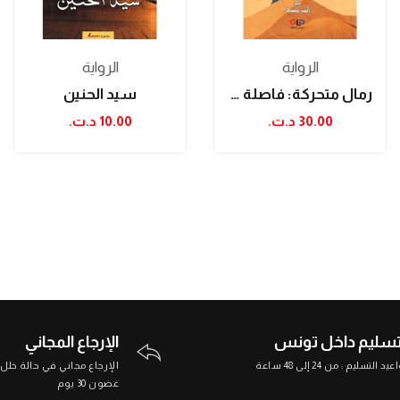
الرواية
الرواية
رمال متحركة: فاصلة السجن والغربة
سيد الحنين
30.00 د.ت.‏
10.00 د.ت.‏
تسليم داخل تونس
الإرجاع المجاني
د التسليم : من 24 إلى 48 ساعة
الإرجاع مجاني في حالة خلل
غضون 30 يوم