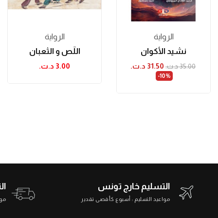
الرواية
الرواية
نشيد الأكوان
اللّص و الثّعبان
31.50 د.ت.‏
3.00 د.ت.‏
35.00 د.ت.‏
‎-10%
التسليم خارج تونس
ال
مواعيد التسليم : أسبوع كأقصى تقدير
مواعي