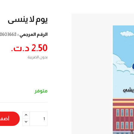
يوم لا ينسى
الرقم المرجعي :
8603668
2.50 د.ت.‏
بدون الضريبة
متوفر
أضف 