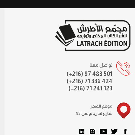
تواصل معنا
(+216) 97 483 501
(+216) 71 336 424
(+216) 71 241 123
موقع المتجر
95 شارع لندن، تونس