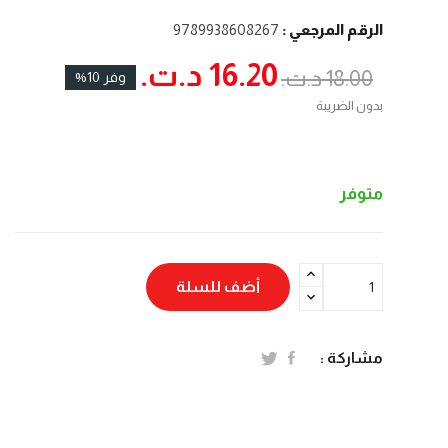
الرقم المرجعي :
9789938608267
16.20 د.ت.‏
18.00 د.ت.‏
وفر 10%
بدون الضريبة
متوفر
أضف للسلة
مشاركة :