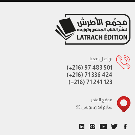
تواصل معنا
(+216) 97 483 501
(+216) 71 336 424
(+216) 71 241 123
موقع المتجر
95 شارع لندن، تونس