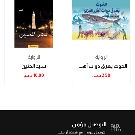
الرواية
الرواية
الحوت يغرق دواب أهل القرية
سيد الحنين
2.50 د.ت.‏
10.00 د.ت.‏
التوصيل مؤمن
التوصيل مؤمن مع شركة أرامكس