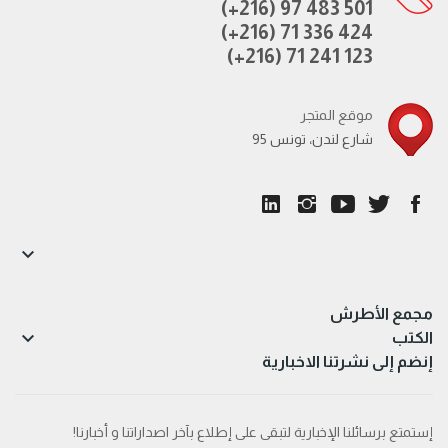
(+216) 97 483 501
(+216) 71 336 424
(+216) 71 241 123
موقع المتجر
95 شارع لندن، تونس

مجمع الأطرش

الكتب
إنضم إلى نشرتنا الاخبارية
إستمتع برسائلنا الإخبارية لتبقى على إطلاع بآخر اصداراتنا و أخبارنا!