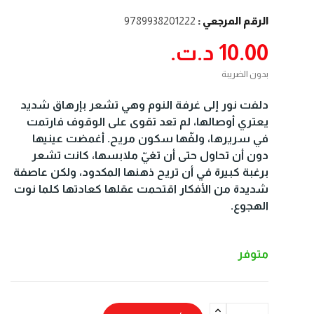
الرقم المرجعي :
9789938201222
10.00 د.ت.‏
بدون الضريبة
دلفت نور إلى غرفة النوم وهي تشعر بإرهاق شديد
يعتري أوصالها، لم تعد تقوى على الوقوف فارتمت
في سريرها، ولفّها سكون مريح. أغمضت عينيها
دون أن تحاول حتى أن تغيّ ملابسها، كانت تشعر
برغبة كبيرة في أن تريح ذهنها المكدود، ولكن عاصفة
شديدة من الأفكار اقتحمت عقلها كعادتها كلما نوت
الهجوع.
متوفر