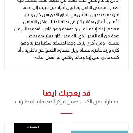
الأذى بخالد ولكنني كنت خائفة من طبعه فلقد لمست فيه
الغدر... فبعض الناس ينقلبون أحيانا من حبيب إلى عدة،
فتراهم يجهدون النفس في إلحاق الأذى بمن كان رفيق
الأمس، أمثال هؤلاء كثر في هاته الدنيا... ولكن التعامل
معهم يزداد إيلاما لمن يواجههم وهو قادر... فهو يعاني من
جهة من ألم الغدر الذي ناله ممن كان يعتبرهم بعض
نفسه... ومن أخرى ينزف وجعا لمسكه سكينا يحز به وهو
كاره ورید غادره، عساه يزيل غشاوة الحمق عن ناظريه... أنا
كنت قادرة على إيلام خالد ولكنني لم أفعل أبدا...».
قد يعجبك ايضا
مختارات من الكتب ضمن مركز الاهتمام المطلوب