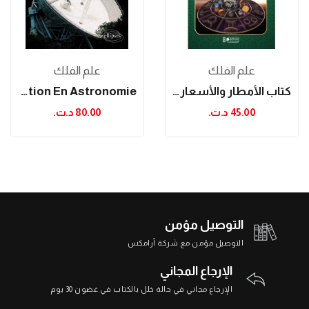
علم الفلك
علم الفلك
كتاب الأمطار والأسعار للإمام المحقق أبي عبد...
L'observation En Astronomie
45.00 د.ت.‏
80.00 د.ت.‏
التوصيل مؤمن
التوصيل مؤمن مع شركة أرامكس
الإرجاع المجاني
الإرجاع مجاني في حالة خلل بالكتاب في غضون 30 يوم