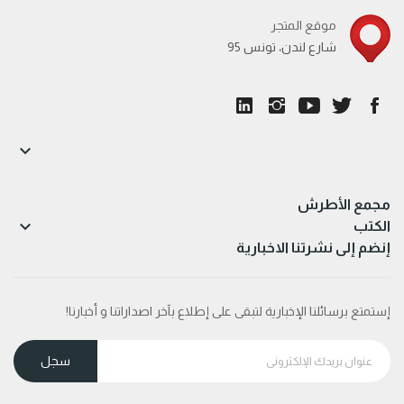
موقع المتجر
95 شارع لندن، تونس

مجمع الأطرش

الكتب
إنضم إلى نشرتنا الاخبارية
إستمتع برسائلنا الإخبارية لتبقى على إطلاع بآخر اصداراتنا و أخبارنا!