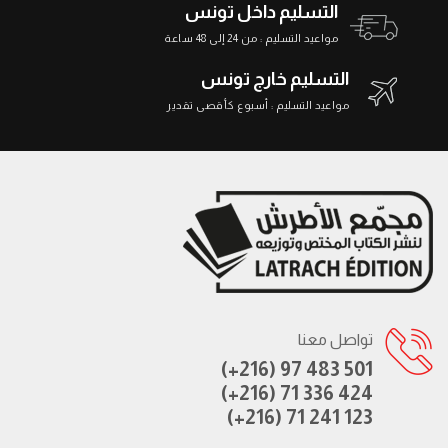
التسليم داخل تونس
مواعيد التسليم : من 24 إلى 48 ساعة
التسليم خارج تونس
مواعيد التسليم : أسبوع كأقصى تقدير
تواصل معنا
(+216) 97 483 501
(+216) 71 336 424
(+216) 71 241 123