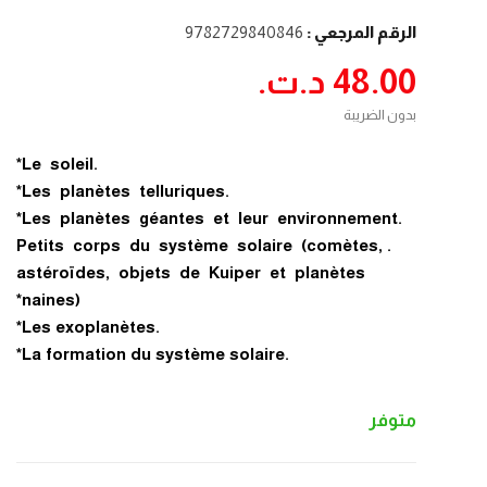
الرقم المرجعي :
9782729840846
48.00 د.ت.‏
بدون الضريبة
.Le soleil*
.Les planètes telluriques*
.Les planètes géantes et leur environnement*
.Petits corps du système solaire (comètes,
astéroïdes, objets de
Kuiper
et planètes
naines)*
.Les exoplanètes*
.La formation du système solaire*
متوفر