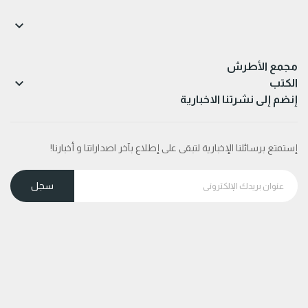

مجمع الأطرش

الكتب
إنضم إلى نشرتنا الاخبارية
إستمتع برسائلنا الإخبارية لتبقى على إطلاع بآخر اصداراتنا و أخبارنا!