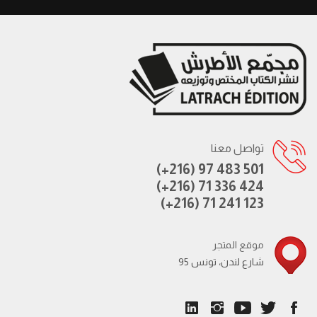
تواصل معنا
(+216) 97 483 501
(+216) 71 336 424
(+216) 71 241 123
موقع المتجر
95 شارع لندن، تونس