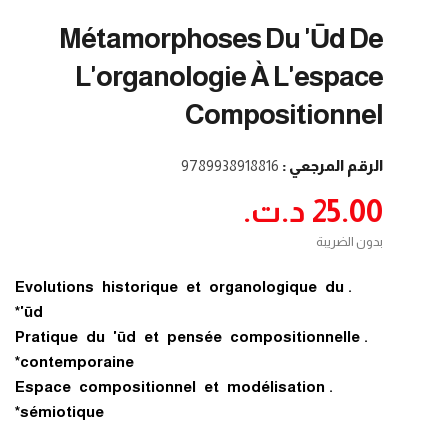
Métamorphoses Du 'ūd De
L'organologie À L'espace
Compositionnel
الرقم المرجعي :
9789938918816
25.00 د.ت.‏
بدون الضريبة
.Evolutions historique et organologique du
'ūd*
.Pratique du 'ūd et pensée compositionnelle
contemporaine*
.Espace compositionnel et modélisation
sémiotique*