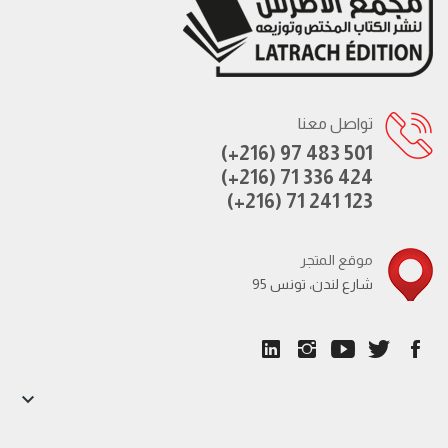
تواصل معنا
(+216) 97 483 501
(+216) 71 336 424
(+216) 71 241 123
موقع المتجر
95 شارع لندن، تونس
