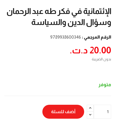
الإئتمانية في‭ ‬فكر‭ ‬طه‭ ‬عبد‭ ‬الرحمان
وسؤال‭ ‬الدين‭ ‬والسياسة
الرقم المرجعي :
9789938600346
20.00 د.ت.‏
بدون الضريبة
متوفر
أضف للسلة