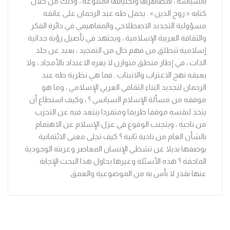
بالسياسة ، بمظاهرها وتجلياتها المتنوعة ، وذلك من خلال
كتابه « روح الدين » . يحمل طه عبد الرحمان على عاتقه
مسؤولية التجديد الاصطلاحي والمفاهيمي في دائرة الفكر
والثقافة العربية الإسلامية ، ويجتهد في تأصيل رؤية حداثية
إسلامية تنطلق من فهم خال من التمجيد ، بعيد عن جلد
الذات ، في إطار منطق متوازن لا يغره الاعتداد بالأمجاد ، ولا
يعيقه نهج الاغتراب والانبتات . فما هي نظرية طه عبد
الرحمان لتجديد البناء الثقافي العربي الإسلامي ، وما هو
موقفه من مسألة الإسلام السياسي ؟ ، وكيف استطاع أن
يتخذ لنفسه موقفا طريفا ومتفردا يبتعد فيه عن التحزب
من ناحية ، ويتجنب الوقوع في عزل الإسلام عن الاهتمام
بالشأن العام من ناحية ثانية ؟ كيف تجلى معنى الائتمانية
بوصفها بديلا عن تشظي الإنسان المعاصر وغربته الوجودية
الماحقة ؟ هذه الأسئلة وغيرها يحاول هذا البحث الإجابة
عنها بقدر لا بأس به من الموضوعية والعمق.