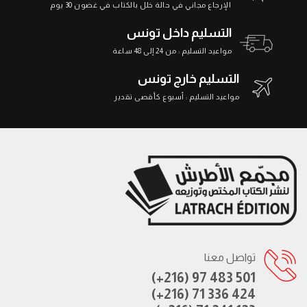
الإرجاع مجاني في حالة خلل بالكتاب في غضون 30 يوم
التسليم داخل تونس
مواعيد التسليم : من 24 إلى 48 ساعة
التسليم خارج تونس
مواعيد التسليم : أسبوع كأقصى تقدير
تواصل معنا
(+216) 97 483 501
(+216) 71 336 424