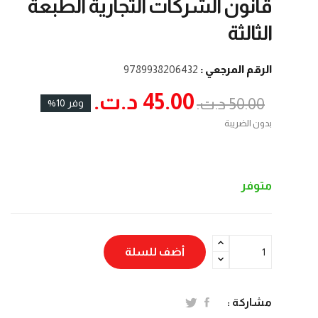
قانون الشركات التجارية الطبعة
الثالثة
الرقم المرجعي :
9789938206432
45.00 د.ت.‏
50.00 د.ت.‏
وفر 10%
بدون الضريبة
متوفر
أضف للسلة
مشاركة :