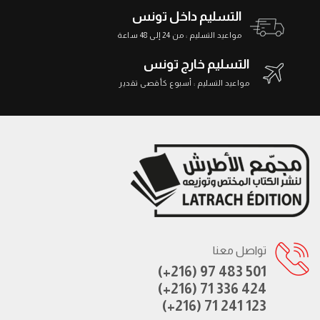
التسليم داخل تونس
مواعيد التسليم : من 24 إلى 48 ساعة
التسليم خارج تونس
مواعيد التسليم : أسبوع كأقصى تقدير
تواصل معنا
(+216) 97 483 501
(+216) 71 336 424
(+216) 71 241 123