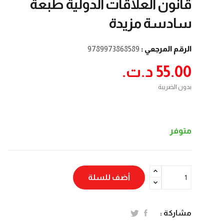
قانون العلاقات الدولية طبعة
سادسة مزيدة
الرقم المرجعي :
9789973868589
55.00 د.ت.‏
بدون الضريبة
متوفر
أضف للسلة
مشاركة :