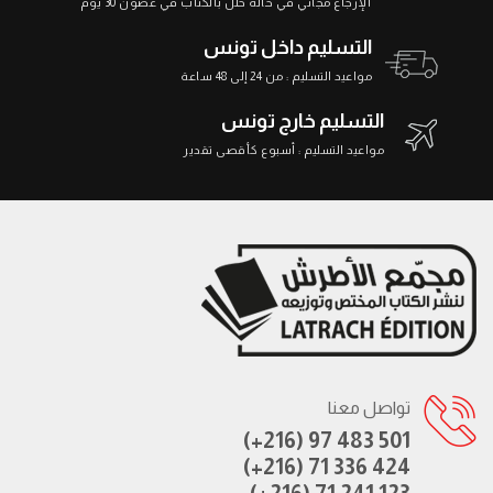
الإرجاع مجاني في حالة خلل بالكتاب في غضون 30 يوم
التسليم داخل تونس
مواعيد التسليم : من 24 إلى 48 ساعة
التسليم خارج تونس
مواعيد التسليم : أسبوع كأقصى تقدير
تواصل معنا
(+216) 97 483 501
(+216) 71 336 424
(+216) 71 241 123