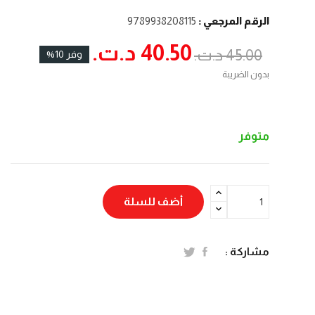
الرقم المرجعي :
9789938208115
40.50 د.ت.‏
45.00 د.ت.‏
وفر 10%
بدون الضريبة
متوفر
أضف للسلة
مشاركة :