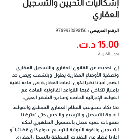
إشكاليات التحيين والتسجيل
العقاري
الرقم المرجعي :
9789938898156
15.00 د.ت.‏
بدون الضريبة
إن الحديث عن القانون العقاري والتسجيل العقاري
وتصفية الأوضاع العقارية يطول ويتشعب ويصل حد
الضجر أحيانا نظرا لكون المادة العقارية هي مادة تقنية
بإمتياز تتداخل فيها القواعد القانونية العامة مع
القواعد الإجرائية الخاصة ومبادئ الشهر العيني.
فلا نكاد نستوعب النظام العقاري المنطبق والقواعد
العامة للتسجيل والترسيم والتحيين حتى تعترضنا
صعوبات تقنية تتصل بالمفعول التطهيري لحكم
التسجيل والقوة الثبوتية للترسيم سواء كان قضائيا أو
إداريا فضلا عن التقنيات المتعلقة بالسجل العقاري