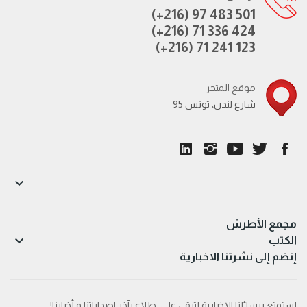
(+216) 97 483 501
(+216) 71 336 424
(+216) 71 241 123
موقع المتجر
95 شارع لندن، تونس

مجمع الأطرش

الكتب
إنضم إلى نشرتنا الاخبارية
إستمتع برسائلنا الإخبارية لتبقى على إطلاع بآخر اصداراتنا و أخبارنا!