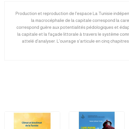
Production et reproduction de l'espace La Tunisie indépenda
la macrocéphalie de la capitale correspond la caren
correspond guère aux potentialités pédologiques et édaphiq
la capitale et la façade littorale à travers le système comm
attelé d'analyser. L'ouvrage s'articule en cinq chapitres