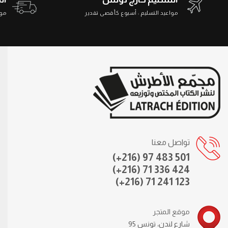
 ساعة
مواعيد التسليم : أسبوع كأقصى تقدير
تواصل معنا
(+216) 97 483 501
(+216) 71 336 424
(+216) 71 241 123
موقع المتجر
95 شارع لندن، تونس