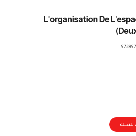
L'organisation De L'espa
(Deux
978997
أضف ل