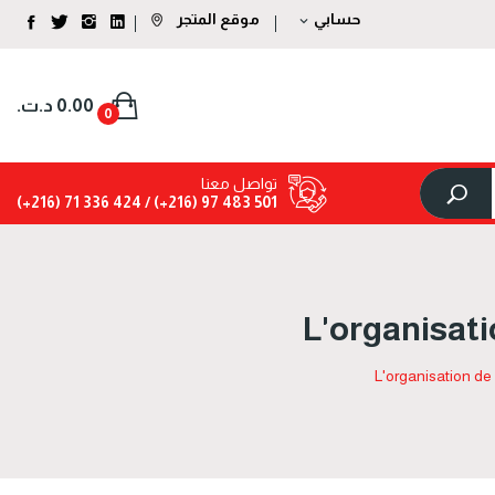
موقع المتجر
حسابي
expand_more
0.00 د.ت.‏
0
تواصل معنا
424 336 71 (216+)
501 483 97 (216+) /
L'organisati
L'organisation de