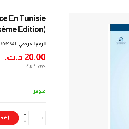
ce En Tunisie
ème Edition)
3069641
الرقم المرجعي :
20.00 د.ت.‏
بدون الضريبة
متوفر
لسلة