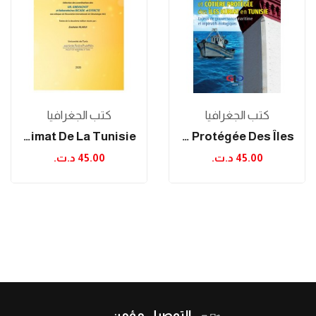
كتب الجغرافيا
كتب الجغرافيا
Climat Et Bioclimat De La Tunisie
L’Aire Marine Et Côtière Protégée Des Îles...
45.00 د.ت.‏
45.00 د.ت.‏
التوصيل مؤمن