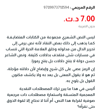
الرقم المرجعي :
9789973718594
7.00 د.ت.‏
بدون الضريبة
ليس النص الشعري مجموعة من الكتابات المتضايـفـة
كمـا يذهب إلى ذلك بعض النقاد لأنه نص يرمي إلى
تحرير الدال من مدلوله وخلق العلامة الحرة التي تنساب
في مسارات شتى فتقذف بدلالات كثيفة. ونص الشاعر
حسن دولة لا ينتج دلالات بل ينتج رموزا.
إن الرمز عصي على كل شرح وإيضاح لأن دلالته مؤجلة،
ثم هو لا يقول المعنى بل يعد به ولا يكشف مكنون
القول بل يلوح به.
أليس في هذا ما يبرر ترك المصطلحات النقدية
المعجمية المتسقة واستعارة مصطلحات ذات مرجعية
صوفية لقراءة هذا النص، أم أننا لا نحتاج إلا لقوة الذوق
حتى نقرأه؟