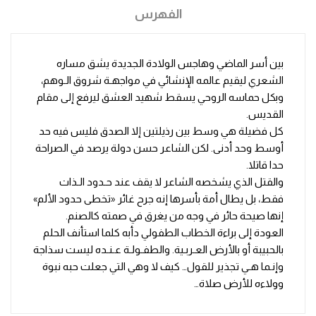
الفهرس
بين أسر الماضي وهاجس الولادة الجديدة يشق مساره
الشعري ليقيم عالمه الإنشائي في مواجهـة شروق الـوهم،
وبكل حماسه الروحي يسقط شهيد العشق ليرفع إلى مقام
القديس.
كل فضيلة هي وسط بين رذيلتين إلا الصدق فليس فيه حد
أوسط وحد أدنى. لكن الشاعر حسن دولة يرصد في الصراحة
حدا قاتلا.
والقتل الذي يشخصه الشاعر لا يقف عند حـدود الـذات
فقط، بل يطال أمة بأسرها إنه جرح غائر «تخطى حدود الألم»
إنها صيحة حائر في وجه من يغرق في صمته كالصنم.
العودة إلى براءة الخطاب الطفولي دأبه كلما استأنف الحلم
بالحبيبة أو بالأرض العـربـية. والطفـولـة عـنـده ليست سذاجة
وإنـما هـي تجذير للقول… كيف لا وهي التي جعلت حبه نبوة
وولاءه للأرض صلاة…