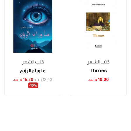
كتب الشعر
كتب الشعر
Throes
ما وراء الرؤى
10.00 د.ت.‏
16.20 د.ت.‏
18.00 د.ت.‏
‎-10%