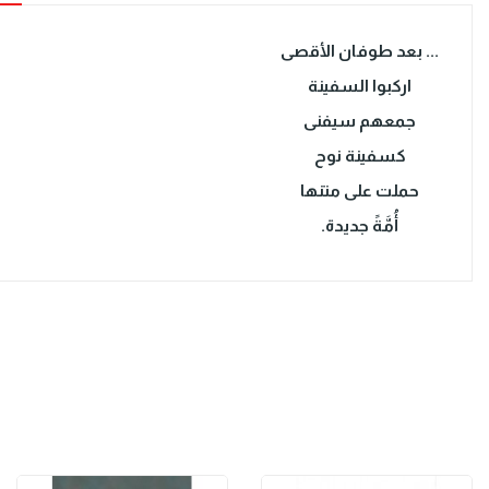
... بعد طوفان الأقصى
اركبوا السفينة
جمعهم سيفنى
كسفينة نوح
حملت على متنها
أُمَّةً جديدة.