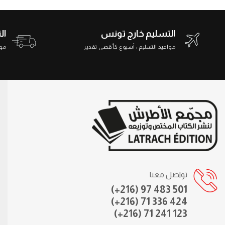
التسليم خارج تونس
ال
مواعيد التسليم : أسبوع كأقصى تقدير
مواعي
تواصل معنا
(+216) 97 483 501
(+216) 71 336 424
(+216) 71 241 123