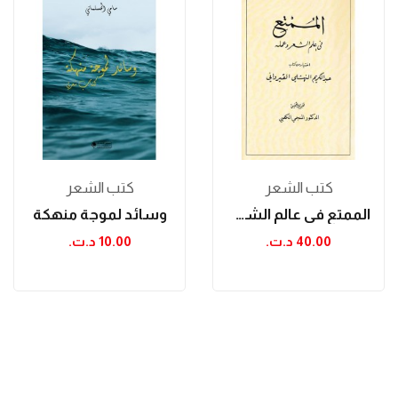
كتب الشعر
كتب الشعر
الممتع في عالم الشعر وعمله: إختيار من كتاب عبد...
وسائد لموجة منهكة
40.00 د.ت.‏
10.00 د.ت.‏