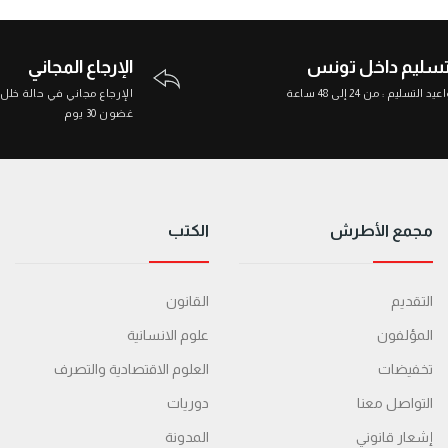
تسليم داخل تونس
الإرجاع المجاني
د التسليم : من 24 إلى 48 ساعة
الإرجاع مجاني في حالة خلل
غضون 30 يوم
مجمع الأطرش
الكتب
التقديم
القانون
المؤلفون
علوم الانسانية
تخفيضات
العلوم الاقتصادية والتصرف
التواصل معنا
دوريات
إشعار قانوني
المدونة