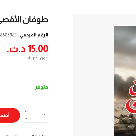
طوفان الأقصى - 07 أكتوبر 
الرقم المرجعي :
8605983
15.00 د.ت.‏
بدون الضريبة
متوفر
أضف 