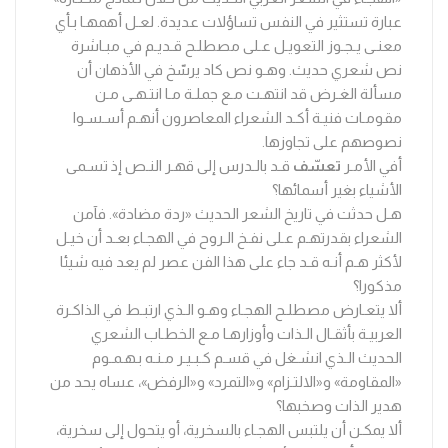
عبارة تستثير في النفس تساؤلات عديدة. لعـل أهمهـا بـأي
معنـى يـجـوز التعويـل عـلى مصطلـح قـديـم في مبـاشرة
نص شعري حديث. وهـو نص كاد يرسّخ في الأذهان أن
مسألة الغـرض قد انتهـت مـع جملـة مـا انتـهـى مـن
مقومـات فنيـة أكـد الشعراء المعاصرون أنهـم أسـسـوا
نصوصهم على تجاوزها.
أفي الأمـر
تعسّف
قـد بالـدرس إلى قهـر النـص إذ تسـمى
الأشياء بغير أسمائها؟
هـل حدثت في تاريخ الشعر الحديث «ردة مضادة». فآمن
الشعراء بقدرتهـم عـلى نفـخ الـروح في الهجـاء بعـد أن خيـل
لأكثر هـم أنـه قـد جاء على هذا الفن عصر لم يعد فيه شيئا
مذكورا؟
ألا يتعـارض مصطلـح الهجـاء وهـو الـذي ارتبـط في الذاكـرة
العربيـة بأثقـال الـذات وأوزارهـا مـع الخطـاب الشعري
الحديث الـذي انشـغل في قسـم كـبـيـر مـنـه بـهـمـوم
«المقاومة» و«الالتـزام» و«التمرد» و«الرفض»، عساه يحد من
هدير الذات وصخبها؟
ألا يمكـن أن يلتبس الهجـاء بالسخرية، أو يتحول إلى سخرية،