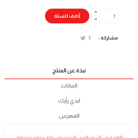
أضف للسلة
مشاركة :
نبذة عن المنتج
البيانات
ابدي رأيك
الفهرس
«الهجـاء في الشعر العربي الحديث من خلال نـماذج مختـارة»