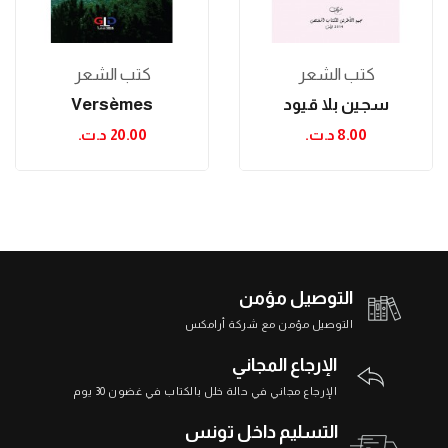
كتب الشعر
كتب الشعر
سجين بلا قيود
Versèmes
8.00 د.ت.‏
20.00 د.ت.‏
التوصيل مؤمن
التوصيل مؤمن مع شركة أرامكس
الإرجاع المجاني
الإرجاع مجاني في حالة خلل بالكتاب في غضون 30 يوم
التسليم داخل تونس