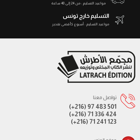
مواعيد التسليم : من 24 إلى 48 ساعة
التسليم خارج تونس
مواعيد التسليم : أسبوع كأقصى تقدير
تواصل معنا
(+216) 97 483 501
(+216) 71 336 424
(+216) 71 241 123
موقع المتجر