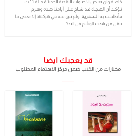
خاصـة وأن بعـض الأصـوات النقدية الحديثـة مـا فـتـئـت
تـؤكـد أن الهـجـاء قـد شـاخ عـلى أيامنـا هـذه وهـرم،
فأطاحـت بـه
السخرية
، ولم تبق منه في هيكلها إلا بعض ما
يبقى من باهت الوشم في اليد؟
قد يعجبك ايضا
مختارات من الكتب ضمن مركز الاهتمام المطلوب