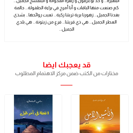
البهيرة... و خد بوعرقون و زهرة القحوانة و البنفسج الجميل...
كم صنعت منها الباقات و أنا أمرح في براءة الطفولة... حالمة
بغدنا الجميل... زهورنا برية تربتنا زكية... تعبت روائحها... بشذى
العطر الجميل... هي ذي قريتنا... فرع من زيتونة... هي بلدي
الجميل...
قد يعجبك ايضا
مختارات من الكتب ضمن مركز الاهتمام المطلوب