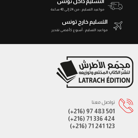
التسليم داخل تونس
مواعيد التسليم : من 24 إلى 48 ساعة
التسليم خارج تونس
مواعيد التسليم : أسبوع كأقصى تقدير
تواصل معنا
(+216) 97 483 501
(+216) 71 336 424
(+216) 71 241 123