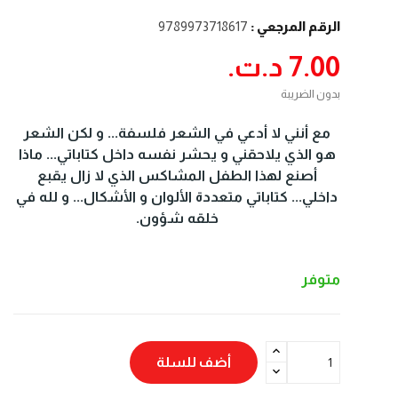
الرقم المرجعي :
9789973718617
7.00 د.ت.‏
بدون الضريبة
مع أنني لا أدعي في الشعر فلسفة... و لكن الشعر
هو الذي يلاحقني و يحشر نفسه داخل كتاباتي... ماذا
أصنع لهذا الطفل المشاكس الذي لا زال يقبع
داخلي... كتاباتي متعددة الألوان و الأشكال... و لله في
خلقه شؤون.
متوفر
أضف للسلة