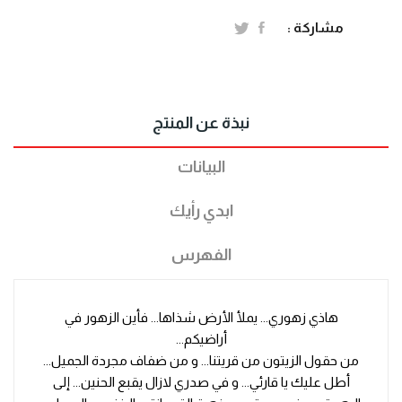
مشاركة :
نبذة عن المنتج
البيانات
ابدي رأيك
الفهرس
هاذي زهوري... يملأ الأرض شذاها... فأين الزهور في
أراضيكم...
من حقول الزيتون من قريتنا... و من ضفاف مجردة الجميل...
أطل عليك يا قارئي... و في صدري لازال يقبع الحنين... إلى