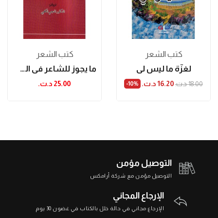
كتب الشعر
كتب الشعر
لغزّة ما ليس لي
ما يجوز للشاعر في الضرورة للقزاز القيرواني
16.20 د.ت.‏
25.00 د.ت.‏
18.00 د.ت.‏
‎-10%
التوصيل مؤمن
التوصيل مؤمن مع شركة أرامكس
الإرجاع المجاني
الإرجاع مجاني في حالة خلل بالكتاب في غضون 30 يوم