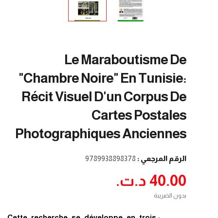
Le Maraboutisme De
"chambre Noire" En Tunisie:
Récit Visuel D'un Corpus De
Cartes Postales
Photographiques Anciennes
الرقم المرجعي :
9789938898378
40.00 د.ت.‏
بدون الضريبة
:Cette recherche se développe en trois