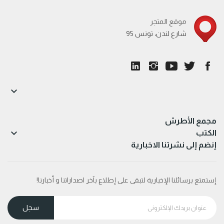
موقع المتجر
95 شارع لندن، تونس

مجمع الأطرش

الكتب
إنضم إلى نشرتنا الاخبارية
إستمتع برسائلنا الإخبارية لتبقى على إطلاع بآخر اصداراتنا و أخبارنا!