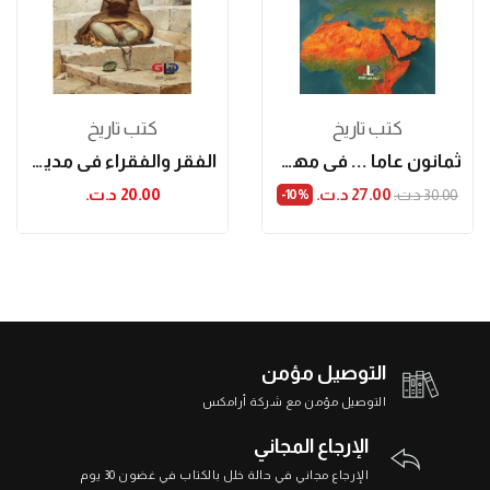
كتب تاريخ
كتب تاريخ
ثمانون عاما ... في مهب الريح
الفقر والفقراء في مدينة تونس في القرنين 8-9هـ...
27.00 د.ت.‏
20.00 د.ت.‏
30.00 د.ت.‏
‎-10%
التوصيل مؤمن
التوصيل مؤمن مع شركة أرامكس
الإرجاع المجاني
الإرجاع مجاني في حالة خلل بالكتاب في غضون 30 يوم