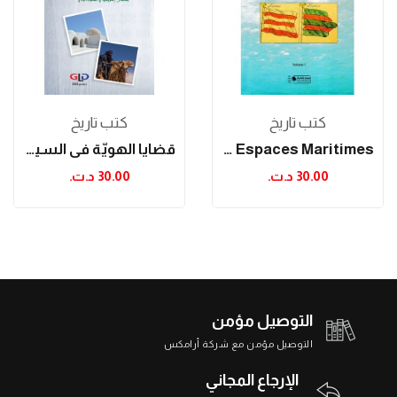
كتب تاريخ
كتب تاريخ
D'une Méditerranée À L'autre: Espaces Maritimes...
قضايا الهويّة في السياق العربي
30.00 د.ت.‏
30.00 د.ت.‏
التوصيل مؤمن
التوصيل مؤمن مع شركة أرامكس
الإرجاع المجاني