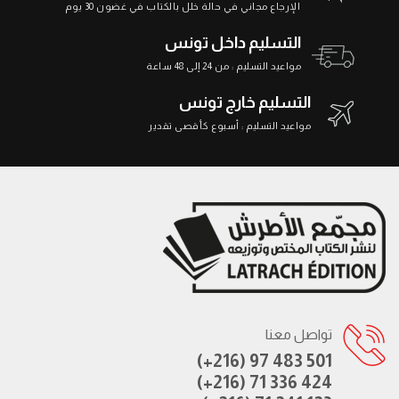
الإرجاع مجاني في حالة خلل بالكتاب في غضون 30 يوم
التسليم داخل تونس
مواعيد التسليم : من 24 إلى 48 ساعة
التسليم خارج تونس
مواعيد التسليم : أسبوع كأقصى تقدير
تواصل معنا
(+216) 97 483 501
(+216) 71 336 424