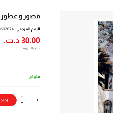
قصور و عطور
الرقم المرجعي :
8602074
30.00 د.ت.‏
بدون الضريبة
متوفر
أضف 