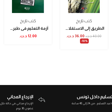
كتب تاريخ
كتب تاريخ
الطريق إلى الاستقلال التام... سجل يا تاريخ
أزمة التعليم في طبرقة زمن الاستعمار
36.00 د.ت.‏
12.00 د.ت.‏
40.00 د.ت.‏
‎-10%
تسليم داخل تونس
الإرجاع المجاني
د التسليم : من 24 إلى 48 ساعة
الإرجاع مجاني في حالة خلل
غضون 30 يوم