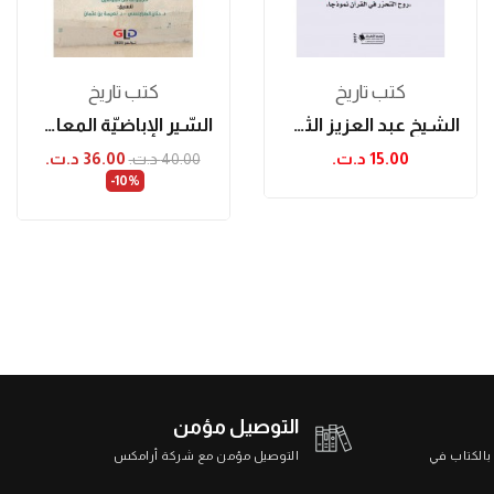
كتب تاريخ
كتب تاريخ
الشيخ عبد العزيز الثعالبي مصلحا اجتماعيا: روح...
السّير الإباضيّة المعاصرة: أعلام وأعمال
15.00 د.ت.‏
36.00 د.ت.‏
40.00 د.ت.‏
‎-10%
التوصيل مؤمن
 بالكتاب في
التوصيل مؤمن مع شركة أرامكس