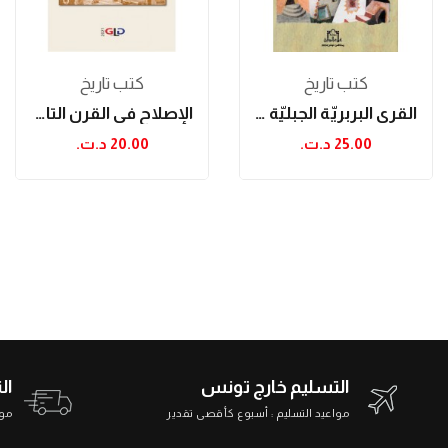
كتب تاريخ
كتب تاريخ
القرى البربريّة الجبليّة في تونس خلال العهد الحديث
الإصلاح في القرن التاسع عشر بتونس: حدود النظر...
25.00 د.ت.‏
20.00 د.ت.‏
التسليم خارج تونس
ال
مواعيد التسليم : أسبوع كأقصى تقدير
مواعي