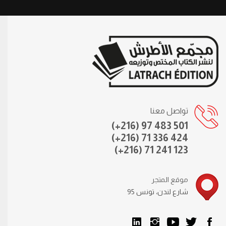
تواصل معنا
(+216) 97 483 501
(+216) 71 336 424
(+216) 71 241 123
موقع المتجر
95 شارع لندن، تونس