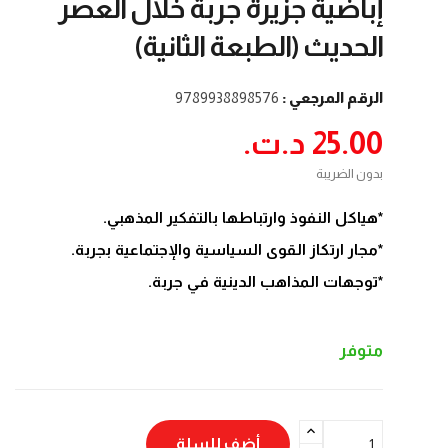
إباضية جزيرة جربة خلال العصر
الحديث (الطبعة الثانية)
الرقم المرجعي :
9789938898576
25.00 د.ت.‏
بدون الضريبة
*هياكل النفوذ وارتباطها بالتفكير المذهبي.
*مجار ارتكاز القوى السياسية والإجتماعية بجربة.
*توجهات المذاهب الدينية في جربة.
متوفر
أضف للسلة