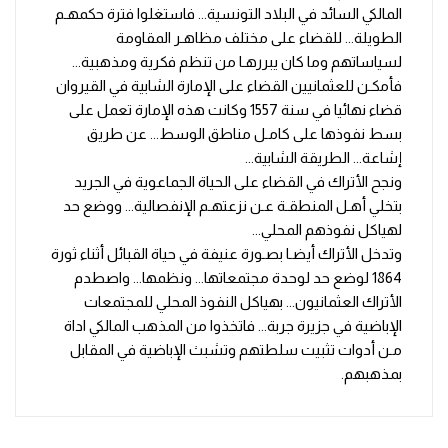
المالكي السائد في البلاد التونسية... فاستغلوا فترة حكمهـم
الطويلة... للقضاء على مختلف مظاهـر المقاومة
لسياساتهم وما كان يبررهـا من تنظم فكرية ومذهبية...
فأمكـن للعثمانيين القضاء على الإمارة الشابية في القيروان
قضاء نهائيا في سنة 1557 وكانت هذه الإمارة تعمل على
بسط نفوذها على كامـل مناطق الوسط... عن طريق
إشاعة... الطريقة الشابية...
ونجح الأتراك في القضاء على الحياة الجماعوية في الجريد
بتخلي أهـل المنطقـة عـن نزعتهـم الإنفصالية... ووضع حد
لهياكل نفوذهم المحلي...
وتدخل الأتراك أيضـا بصـورة عنيفة في حياة القبائل أثناء ثورة
1864 لوضع حد لوحدة مجتمعاتها... ونظمها... واصطدم
الأتراك العثمانيون... بهياكل النفوذ المحلي للمجتمعات
الإباضية في جزيرة جربة... فاتخذوا من المذهب المالكي اداة
مـن أدوات تثبيت سلطتهم وتشبث الإباضية في المقابل
بمذهبهم.