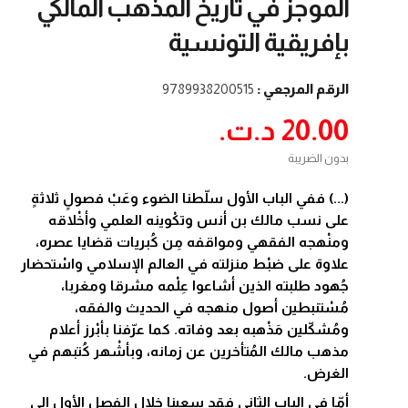
الموجز في تاريخ المذهب المالكي
بإفريقية التونسية
الرقم المرجعي :
9789938200515
20.00 د.ت.‏
بدون الضريبة
(...) ففي الباب الأول سلّطنا الضوء وعَبْ فصولٍ ثلاثةٍ
على نسب مالك بن أنس وتكْوينه العلمي وأخْلاقه
ومنْهجه الفقهي ومواقفه مِن كُبريات قضايا عصره،
علاوة على ضبْط منزلته في العالم الإسلامي واسْتحضار
جُهود طلبته الذين أشاعوا عِلْمه مشرقا ومغربا،
مُسْتنبطين أصول منهجه في الحديث والفقه،
ومُشكّلين مَذْهبه بعد وفاته. كما عرّفنا بأبْرز أعلام
مذهب مالك المُتأخرين عن زمانه، وبأشْهر كُتبهم في
الغرض.
أمّا في الباب الثاني فقد سعينا خلال الفصل الأول إلى