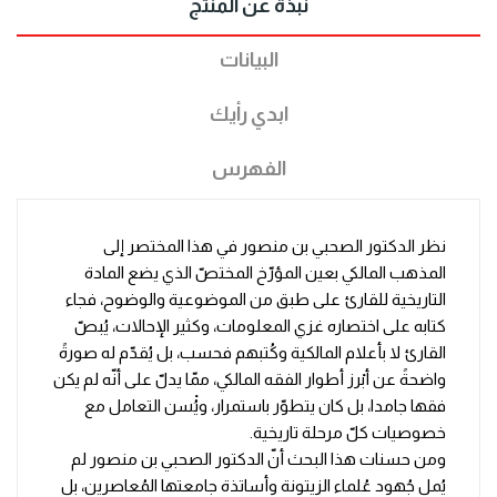
نبذة عن المنتج
البيانات
ابدي رأيك
الفهرس
نظر الدكتور الصحبي بن منصور في هذا المختصر إلى
المذهب المالكي بعين المؤرّخ المختصّ الذي يضع المادة
التاريخية للقارئ على طبق من الموضوعية والوضوح، فجاء
كتابه على اختصاره غزي المعلومات، وكثير الإحالات، يُبصّ
القارئ لا بأعلام المالكية وكُتبهم فحسب، بل يُقدّم له صورةً
واضحةً عن أبْرز أطوار الفقه المالكي، ممّا يدلّ على أنّه لم يكن
فقها جامدا، بل كان يتطوّر باستمرار، ويُْسن التعامل مع
خصوصيات كلّ مرحلة تاريخية.
ومن حسنات هذا البحث أنّ الدكتور الصحبي بن منصور لم
يُمل جُهود عُلماء الزيتونة وأساتذة جامعتها المُعاصرين، بل