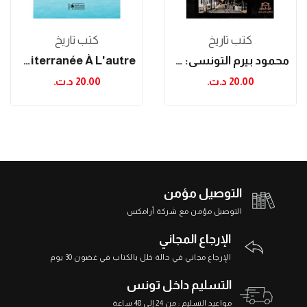
كتب تاريخ
كتب تاريخ
محمود بيرم التونسي: مثقف عضوي ووطني ثائر في نقل...
D'une Méditerranée À L'autre
20.00 د.ت.‏
20.00 د.ت.‏
التوصيل مؤمن
التوصيل مؤمن مع شركة أرامكس
الإرجاع المجاني
الإرجاع مجاني في حالة خلل بالكتاب في غضون 30 يوم
التسليم داخل تونس
مواعيد التسليم : من 24 إلى 48 ساعة