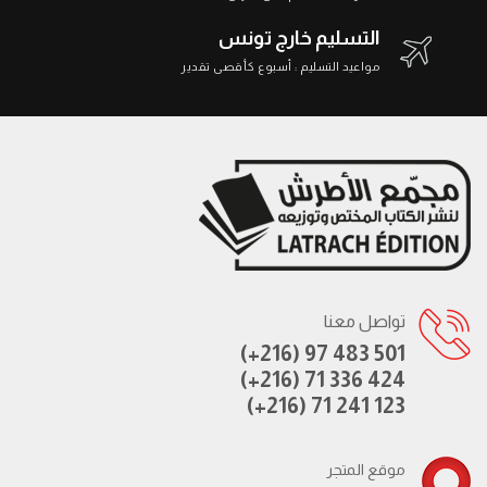
التسليم خارج تونس
مواعيد التسليم : أسبوع كأقصى تقدير
تواصل معنا
(+216) 97 483 501
(+216) 71 336 424
(+216) 71 241 123
موقع المتجر