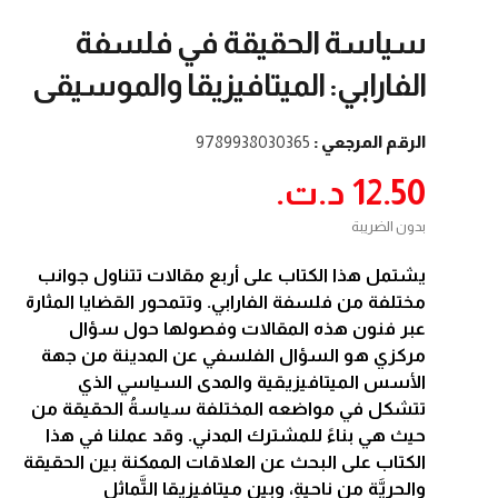
سياسة الحقيقة في فلسفة
الفارابي: الميتافيزيقا والموسيقى
الرقم المرجعي :
9789938030365
12.50 د.ت.‏
بدون الضريبة
يشتمل هذا الكتاب على أربع مقالات تتناول جوانب
مختلفة من فلسفة الفارابي. وتتمحور القضايا المثارة
عبر فنون هذه المقالات وفصولها حول سؤال
مركزي هو السؤال الفلسفي عن المدينة من جهة
الأسس الميتافيزيقية والمدى السياسي الذي
تتشكل في مواضعه المختلفة سياسةُ الحقيقة من
حيث هي بناءً للمشترك المدني. وقد عملنا في هذا
الكتاب على البحث عن العلاقات الممكنة بين الحقيقة
والحريَّة من ناحيةٍ، وبين ميتافيزيقا التَّماثل