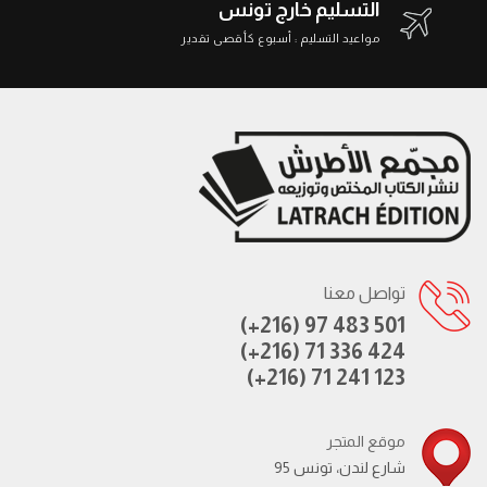
التسليم خارج تونس
مواعيد التسليم : أسبوع كأقصى تقدير
تواصل معنا
(+216) 97 483 501
(+216) 71 336 424
(+216) 71 241 123
موقع المتجر
95 شارع لندن، تونس