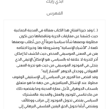
ابدي رأيك
الفهرس
(...) وقد خيرنا افتتاح هذا الكتاب بمقالة في المدينة الجماعية
حيث كشفنا عن مفارقات الحرية وتناقضاتها حين تكون
مطلوبة بوصفها شأنا سياسيا صرفاً أي حين تُطلب بوصفها
تابعة لـ "الأشياء الإنسانية" ومشروطة بها. وخيرنا اختتامه
بفن في المعنى الموسيقي المحض حيث انكشف لنا إمكان
آخر للحرية لا علاقة له بالسياسي، هو الإمكانُ الإتيقي الذي
يتجلى في الموجود الموسيقي من حيث هو تجربة المعنى
الهيولاني ووجدان الجوهر "المشار إليه".
وقد اقتضى منا المرور من السياسي إلى الإستتيقي الوقوف
مطولا عند الإشكال الميتافيزيقي من جهة ما هو متعلق
بانسحاب الجوهراني لأجل عمارة المدينة وما يقتضيه ذلك
من بناء تناسبي للوجودِ والعقل والمدينة. فالمشترك
السياسي يقتضي تحويل الموجود إلى مراتب ووظائف
ويقتضي أيضًا تحويل الحق اليقين الفلسفي البرهاني إلى