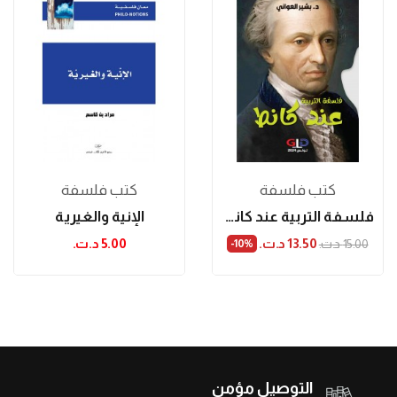
كتب فلسفة
كتب فلسفة
فلسفة التربية عند كانط
الإنية والغيرية
13.50 د.ت.‏
5.00 د.ت.‏
15.00 د.ت.‏
‎-10%
التوصيل مؤمن