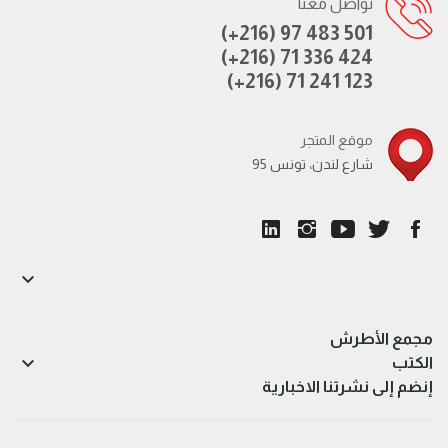
تواصل معنا
(+216) 97 483 501
(+216) 71 336 424
(+216) 71 241 123
موقع المتجر
95 شارع لندن، تونس

مجمع الأطرش

الكتب
إنضم إلى نشرتنا الاخبارية