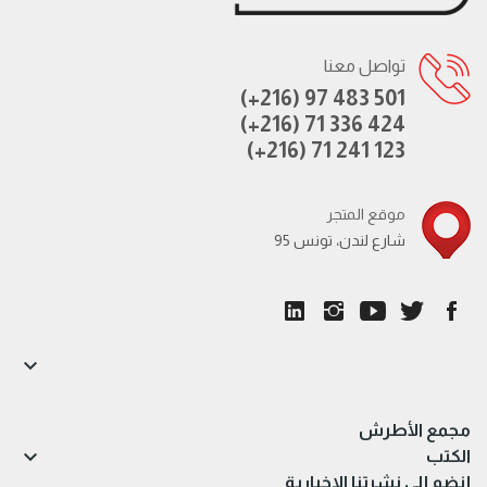
تواصل معنا
(+216) 97 483 501
(+216) 71 336 424
(+216) 71 241 123
موقع المتجر
95 شارع لندن، تونس

مجمع الأطرش

الكتب
إنضم إلى نشرتنا الاخبارية