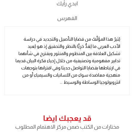
ابدي رأيك
الفهرس
يُثيرُ هذا المؤَلَّفُ من قضايا التأصيل والتجديد في دراسة
الأدب العربي ما يُعَدُّ حَرِيًّا بالنظر والتحقيق إذ هو يُعيد
تشكيل العلاقة بين المنظوم والمنثور ويقترح في شأنهما
تدابير مفهومية وتصنيفية من خلال إحياء فكرة البيان قديما
في ارتباطها بقضايا التواصل حديثا وفي اقترانها بتوجهات
منهجية معاضدة سواء من اللسانيات والسيمياء أو من
انثروبولوجيا الوساطة والوسيط ...
قد يعجبك ايضا
مختارات من الكتب ضمن مركز الاهتمام المطلوب