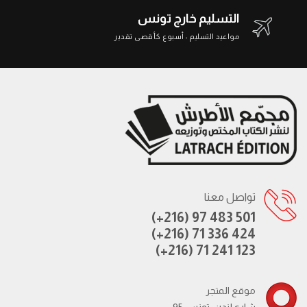
التسليم خارج تونس
مواعيد التسليم : أسبوع كأقصى تقدير
تواصل معنا
(+216) 97 483 501
(+216) 71 336 424
(+216) 71 241 123
موقع المتجر
95 شارع لندن، تونس