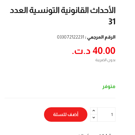
الأحداث القانونية التونسية العدد
31
الرقم المرجعي :
033072122231
40.00 د.ت.‏
بدون الضريبة
متوفر
أضف للسلة