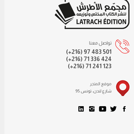
تواصل معنا
(+216) 97 483 501
(+216) 71 336 424
(+216) 71 241 123
موقع المتجر
95 شارع لندن، تونس