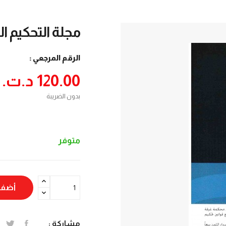
مجلة التحكيم الع
الرقم المرجعي :
120.00 د.ت.‏
بدون الضريبة
متوفر
أضف 
مشاركة :