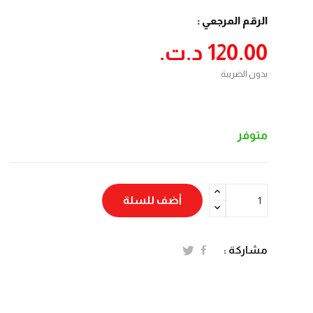
الرقم المرجعي :
120.00 د.ت.‏
بدون الضريبة
متوفر
أضف للسلة
مشاركة :