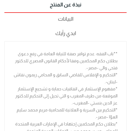
نبذة عن المنتج
البيانات
ابدي رأيك
**باب الفقه: عدم توافر صفة للنيابة العامة في رفع دعوى
بطلان حكم المحكمين وفقا لأحكام القانون المصري للدكتور
فتحي والي -مصر-.
*التحكيم و الإفلاس للقاضي السابق و المحامي ريمون نقاش
-لبنان-.
*مفهوم الإستثمار في اتفاقيات حماية و تشجيع الإستثمار
الموقعة من طرف المغرب و التي تحيل إلى التحكيم للدكتور
عز الدين بنستي -المغرب-.
*التحكيم بين السرية و العلانية للمحامية مريم محمد سليم
العوّا -مصر-.
*بطلان حكم المحكمين إجتهادا في الإمارات العربية المتحدة
للمحامي حسن محمد عرب -الإمارات العربية المتحدة-.