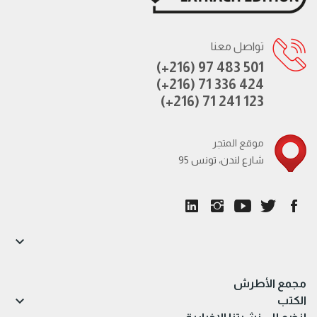
تواصل معنا
(+216) 97 483 501
(+216) 71 336 424
(+216) 71 241 123
موقع المتجر
95 شارع لندن، تونس

مجمع الأطرش

الكتب