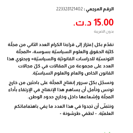
الرقم المرجعي :
223328121402
15.00 د.ت.‏
بدون الضريبة
نقدّم بكل إعتزاز إلى قراءنا الكرام العدد الثاني من مجلّة
كليّة الحقوق والعلوم السياسيّة بسوسة، «المجلّة
التونسيّة للدراسات القانونيّة والسياسيّة» ويحتوي هذا
العدد على مجموعة من المقالات في كلّ مجالات
القانون الخاص والعام والعلوم السياسيّة.
ونسجّل بكلّ سرور إنفتاح المجلّة على باحثين من خارج
تونس ونأمل أن يساهم هذا الإنفتاح في الإرتقاء بأداء
المجلّة وإشعاعها داخل وخارج حدود الوطن.
ونتمنّى أن تجدوا في هذا العدد ما يفي باهتماماتكم
العلميّة. - لطفي طرشونة -