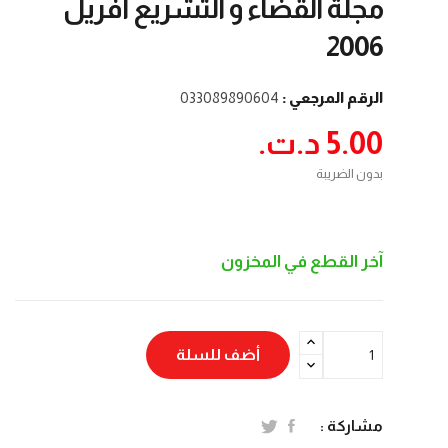
مجلة القضاء و التشريع أفريل
2006
الرقم المرجعي :
033089890604
5.00 د.ت.‏
بدون الضريبة
آخر القطع في المخزون
أضف للسلة
مشاركة :