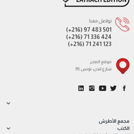
تواصل معنا
(+216) 97 483 501
(+216) 71 336 424
(+216) 71 241 123
موقع المتجر
95 شارع لندن، تونس

مجمع الأطرش

الكتب