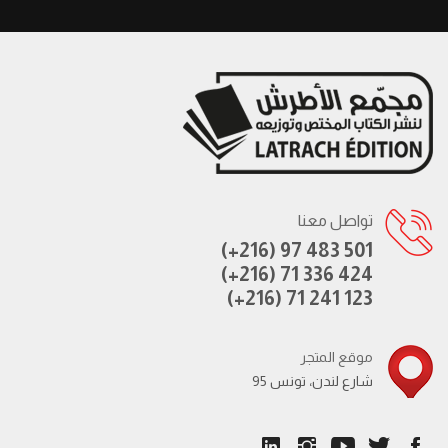
تواصل معنا
(+216) 97 483 501
(+216) 71 336 424
(+216) 71 241 123
موقع المتجر
95 شارع لندن، تونس