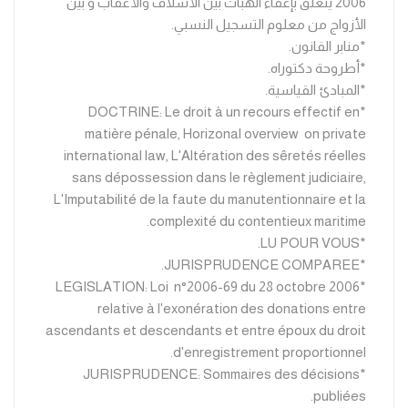
2006 يتعلق بإعفاء الهبات بين الأسلاف والأعقاب و بين
الأزواج من معلوم التسجيل النسبي.
*منابر القانون.
*أطروحة دكتوراه.
*المبادئ القياسية.
*DOCTRINE: Le droit à un recours effectif en
matière pénale, Horizonal overview on private
international law, L'Altération des sêretés réelles
sans dépossession dans le règlement judiciaire,
L'Imputabilité de la faute du manutentionnaire et la
complexité du contentieux maritime.
*LU POUR VOUS.
*JURISPRUDENCE COMPAREE.
*LEGISLATION: Loi n°2006-69 du 28 octobre 2006
relative à l'exonération des donations entre
ascendants et descendants et entre époux du droit
d'enregistrement proportionnel.
*JURISPRUDENCE: Sommaires des décisions
publiées.