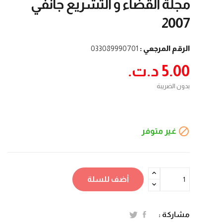
مجلة القضاء و التشريع جانفي
2007
الرقم المرجعي :
033089990701
5.00 د.ت.‏
بدون الضريبة

غير متوفر
أضف للسلة
مشاركة :