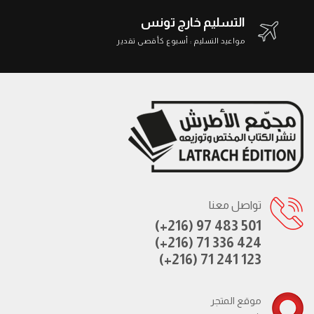
التسليم خارج تونس
مواعيد التسليم : أسبوع كأقصى تقدير
تواصل معنا
(+216) 97 483 501
(+216) 71 336 424
(+216) 71 241 123
موقع المتجر