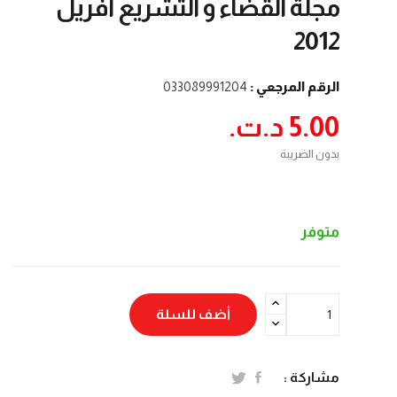
مجلة القضاء و التشريع أفريل
2012
الرقم المرجعي :
033089991204
5.00 د.ت.‏
بدون الضريبة
متوفر
أضف للسلة
مشاركة :