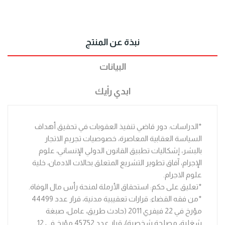
نبذة عن المنتج
البيانات
ابدي رأيك
*الدراسات: دور قاضي تنفيذ العقوبات في تحقيق أهداف
السياسة العقابية المعاصرة، خصوصيات تجريم الاتجار
بالبشر، إشكاليات تطبيق القانون الدولي الإنساني، علوم
الإجرام، آفاق تطوير التشريع المتعلق بحالات الادمان، خلية
علوم الاجرام.
*تعليق على حكم: استحقاق الأرملة لمنحة رأس مال الوفاة.
*من فقه القضاء: قرارات تعقيبية مدنية، قرار عدد 44499
مؤرخ في 22 فيفري 2011 (حادث طريق، عامل، صبغة
شغلية، مصلحة شخصية)، قرار عدد 45752 مؤرخ في 12