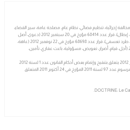
لي عن النظر، فتح المحكمة، إحداث محكمة، مخالفة إجرائية، تنظيم فضائي، نظام عام، مصلحة عامة، سير القضاء،
متقاضي)، قرار عدد 60461 مؤرخ في 24 أفريل 2012 (شركة، شركاء، مساهم، جلسة عامة، مقررات، إحالة، أسهم، بورصة القيم المنقولة، مصادقة، إبطال)، قرار عدد 68414 مؤرخ في 20 سبتمبر 2012 (دعوى، أصل
تجاري، كراء، غرامة حرمان، اختصاص ترابي، إجراءات، مكرى، استغلال)، قرار عدد 68440 مؤرخ في 17 سبتمبر 2012 (سماع بينة، شهود، هوية، تجريح، طرد تعسفي)، قرار عدد 68698 مؤرخ في 22 نوفمبر 2012 (عاهة،
عمى، اصطحاب، سلطة قضائية، إبرام، عقد بيع، شكلية، إخلال، جزاء، بطلان مطلق، بطلان نسبي، أهلية)، قرار عدد 70303 مؤرخ في 06 أفريل 2012 (أجل، قيام، أضرار، تعويض، مسؤولية، باعث عقاري، تأمين،
*تشريع: قانون عدد 24 لسنة 2012 مؤرخ في 24 ديسمبر 2012 يتعلق يتعلق باتفاقية إعادة شراء، قانون عدد 25 لسنة 2012 مؤرخ في 24 ديسمبر 2012 يتعلق بتنقيح وإتمام بعض أحكام القانون عدد 1 لسنة 2012
المؤرخ في 16 ماي 2012 المتعلق بقانون المالية التكميلي لسنة 2012، قانون عدد 26 لسنة 2012 مؤرخ في 24 ديسمبر 2012 يتعلق بتنقيح وإتمام المرسوم عدد 97 لسنة 2011 المؤرخ في 24 أكتوبر 2011 المتعلق