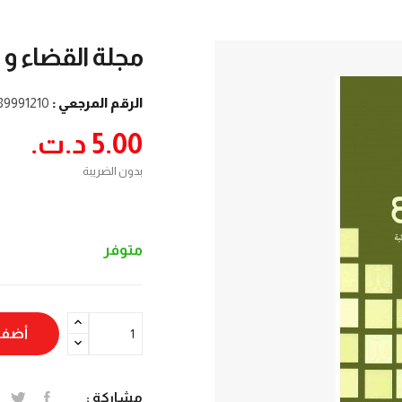
مجلة القضاء و ال
الرقم المرجعي :
89991210
5.00 د.ت.‏
بدون الضريبة
متوفر
أضف 
مشاركة :