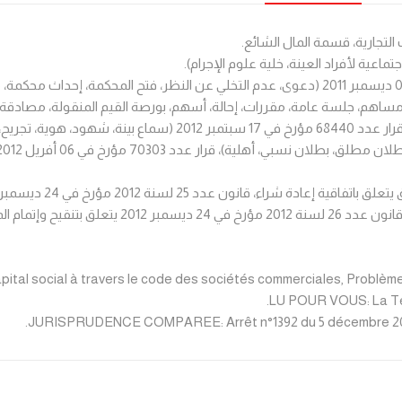
التجارية، قسمة المال الشائع.
اعية لأفراد العينة، خلية علوم الإجرام).
*من فقه القضاء: قرارات تعقيبية مدنية، قرار عدد 53214 مؤرخ في 06 ديسمبر 2011 (دعوى، عدم التخ