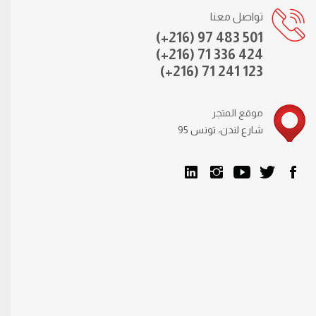
تواصل معنا
(+216) 97 483 501
(+216) 71 336 424
(+216) 71 241 123
موقع المتجر
95 شارع لندن، تونس