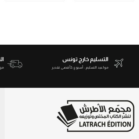
التسليم خارج تونس
ال
مواعيد التسليم : أسبوع كأقصى تقدير
مواعي