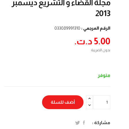
مجلة القضاء و التشريع ديسمبر
2013
الرقم المرجعي :
033089991310
5.00 د.ت.‏
بدون الضريبة
متوفر
أضف للسلة
مشاركة :