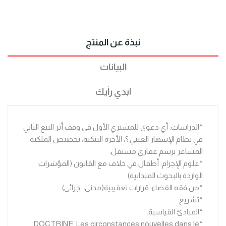
نبذة عن المنتج
البيانات
ابدي رأيك
*الدراسات: أي دعوى للمشتري الأول في وقف أثر البيع الثاني
في نظام الإشهار العيني ؟، الأجرة البنكية، تخصيص الملكية
المشاعر برسم عقاري مستقل.
*علوم الإجرام: أطفال في خلاف مع القانون (المؤشرات
الواردة بالبحوث الميدانية).
*من فقه القضاء: قرارات تعقيبية(مدني، جزائي).
*تشريع.
*المبادئ القياسية.
*DOCTRINE: Les circonstances nouvelles dans le