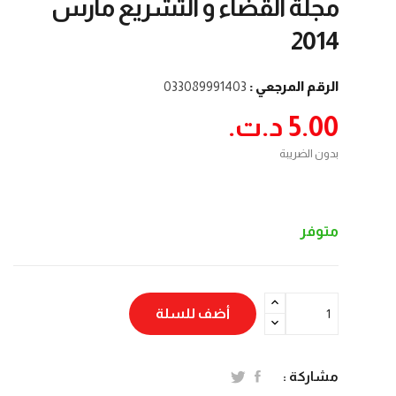
مجلة القضاء و التشريع مارس
2014
الرقم المرجعي :
033089991403
5.00 د.ت.‏
بدون الضريبة
متوفر
أضف للسلة
مشاركة :