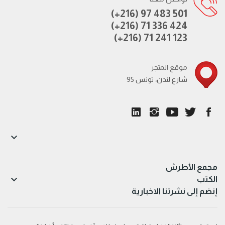
(+216) 97 483 501
(+216) 71 336 424
(+216) 71 241 123
موقع المتجر
95 شارع لندن، تونس

مجمع الأطرش

الكتب
إنضم إلى نشرتنا الاخبارية