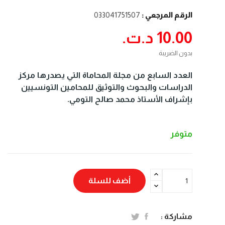
الرقم المرجعي :
033041751507
10.00 د.ت.‏
بدون الضريبة
العدد السابع من مجلة المحاماة التي يصدرها مركز
الدراسات والبحوث والتوثيق للمحامين التونسيين
بإشراف الأستاذ محمد صالح التومي.
متوفر
أضف للسلة
مشاركة :