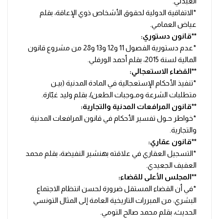
العبدلي.
*الاتفاقية الدولية لحقوق الأشخاص ذوي الإعاقة، بقلم
عياض العمامي.
**قانون دستوري:
*عدم دستورية الفصول 11 و12 و13 و28 من مشروع قانون
المالية لسنة 2015، بقلم أحمد الورفلي.
**القضاء الاستعجالي:
*تنفيذ الأحكام الإستعجالية في المادة المدنية (بيـن
متطلبات الشرعة ومـوجبات الطعن)، بقلم وليد غبّارة.
**قانون المرافعات المدنية والتجارية:
*خواطر حـول تفسير الأحكام في قانون المرافعات المدنية
والتجارية.
**قانون عقاري:
*التسجيل العقاري في علاقته بهنشير النفيضة، بقلم محمد
العفيف الجعيدي.
**المجلس الأعلى للقضاء:
*في أن القضاء المستقل ضرورة لحسن انتظام الاجتماع
البشري: من المبررات التاريخية العامة إلى المثال التونسي
الحديث، بقلم محمد صالح التومي.