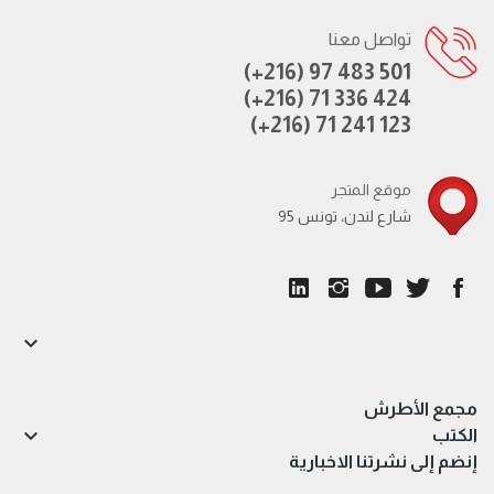
تواصل معنا
(+216) 97 483 501
(+216) 71 336 424
(+216) 71 241 123
موقع المتجر
95 شارع لندن، تونس

مجمع الأطرش

الكتب
إنضم إلى نشرتنا الاخبارية