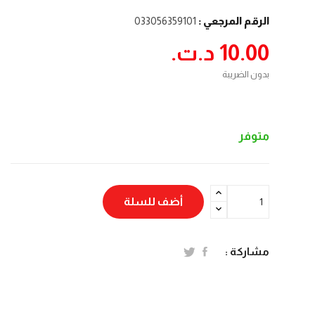
الرقم المرجعي :
033056359101
10.00 د.ت.‏
بدون الضريبة
متوفر
أضف للسلة
مشاركة :