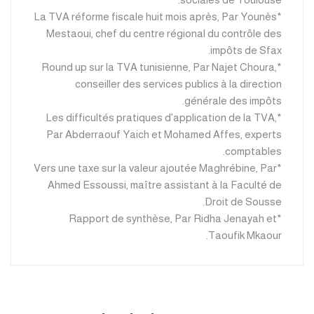
*La TVA réforme fiscale huit mois après, Par Younès
Mestaoui, chef du centre régional du contrôle des
impôts de Sfax.
*Round up sur la TVA tunisienne, Par Najet Choura,
conseiller des services publics à la direction
générale des impôts.
*Les difficultés pratiques d'application de la TVA,
Par Abderraouf Yaich et Mohamed Affes, experts
comptables.
*Vers une taxe sur la valeur ajoutée Maghrébine, Par
Ahmed Essoussi, maître assistant à la Faculté de
Droit de Sousse.
*Rapport de synthèse, Par Ridha Jenayah et
Taoufik Mkaour.