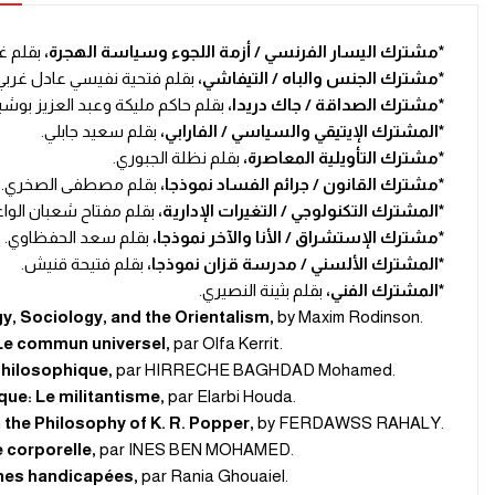
*مشترك اليسار الفرنسي / أزمة اللجوء وسياسة الهجرة،
بقلم غ
*مشترك الجنس والباه / التيفاشي،
بقلم فتحية نفيسي عادل غربي
*مشترك الصداقة / جاك دريدا،
بقلم حاكم مليكة وعبد العزيز بوش
*المشترك الإيتيقي والسياسي / الفارابي،
بقلم سعيد جابلي.
*مشترك التأويلية المعاصرة،
بقلم نظلة الجبوري.
*مشترك القانون / جرائم الفساد نموذجا،
بقلم مصطفى الصخري.
*المشترك التكنولوجي / التغيرات الإدارية،
بقلم مفتاح شعبان الواع
*مشترك الإستشراق / الأنا والآخر نموذجا،
بقلم سعد الحفظاوي.
*المشترك الألسني / مدرسة قزان نموذجا،
بقلم فتيحة قنيش.
*المشترك الفني،
بقلم بثينة النصيري.
y, Sociology, and the Orientalism,
by Maxim Rodinson
.
Le commun universel,
par Olfa Kerrit
.
hilosophique,
par HIRRECHE BAGHDAD Mohamed
.
ue: Le militantisme,
par Elarbi Houda
.
he Philosophy of K. R. Popper,
by FERDAWSS RAHALY
.
 corporelle,
par INES BEN MOHAMED
.
es handicapées,
par Rania Ghouaiel
.