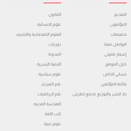
التقديم
القانون
المؤلفون
علوم الانسانية
تخفيضات
العلوم الاقتصادية والتصرف
التواصل معنا
دوريات
إشعار قانوني
المدونة
دليل الموقع
التنمية البشرية
حسابي الخاص
علوم سياسية
قائمة المؤلفين
علم الفيزياء
دار النشر والتوزيع مجمع لطرش
علم الرياضيات
الهندسة المدنية
كتب اللغة
علوم دينية