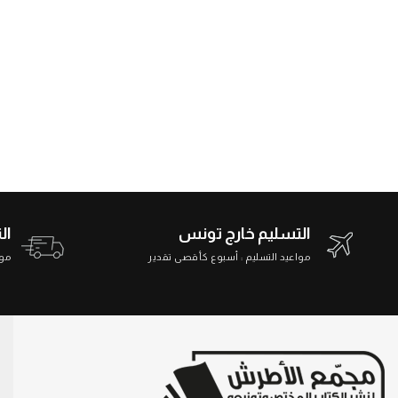
التسليم خارج تونس
ال
مواعيد التسليم : أسبوع كأقصى تقدير
مواعي