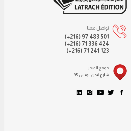
تواصل معنا
(+216) 97 483 501
(+216) 71 336 424
(+216) 71 241 123
موقع المتجر
95 شارع لندن، تونس