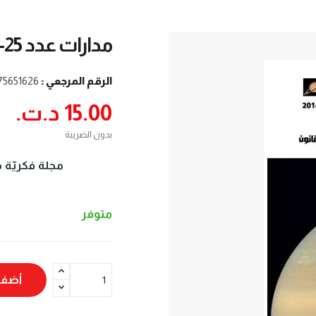
مدارات عدد 25-26 لسنة 2016
الرقم المرجعي :
75651626
15.00 د.ت.‏
بدون الضريبة
مجلة فكريّة م
متوفر
أضف 