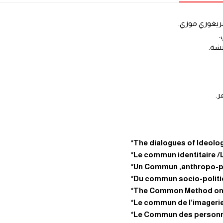
ريغوري موزي.
.
يشة.
ر.
*
The dialogues of Ideolog
*
Le commun identitaire /
*
Un Commun ,anthropo-p
*
Du commun socio-politiq
*
The Common Method on t
*
Le commun de l’imagerie
*
Le Commun des personn