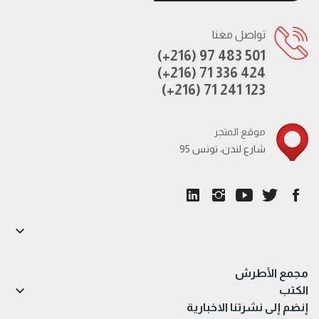
تواصل معنا
(+216) 97 483 501
(+216) 71 336 424
(+216) 71 241 123
موقع المتجر
95 شارع لندن، تونس

مجمع الأطرش

الكتب
إنضم إلى نشرتنا الاخبارية