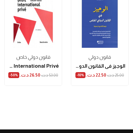
قانون دولي
قانون دولي خاص
الوجيز في القانون الدولي الخاص طبعة ثالثة مزيدة...
Droit International Privé
22.50 د.ت.‏
26.50 د.ت.‏
25.00 د.ت.‏
53.00 د.ت.‏
‎-50%
‎-10%