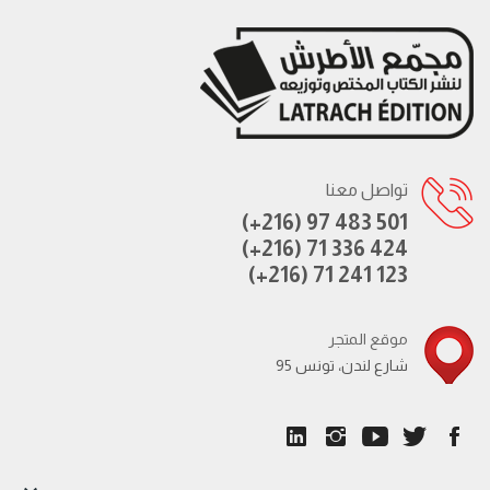
تواصل معنا
(+216) 97 483 501
(+216) 71 336 424
(+216) 71 241 123
موقع المتجر
95 شارع لندن، تونس