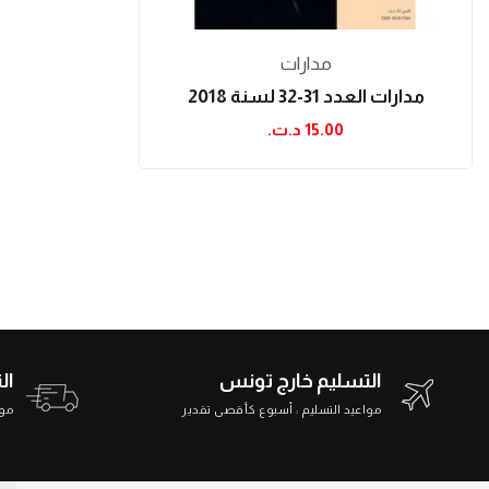
مدارات
مدارات العدد 31-32 لسنة 2018
15.00 د.ت.‏
التسليم خارج تونس
ال
مواعيد التسليم : أسبوع كأقصى تقدير
مواعي