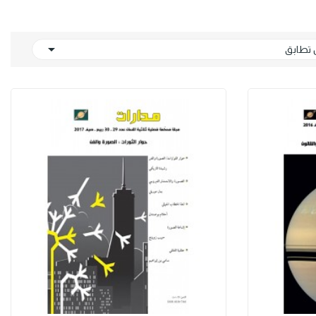

تطابق