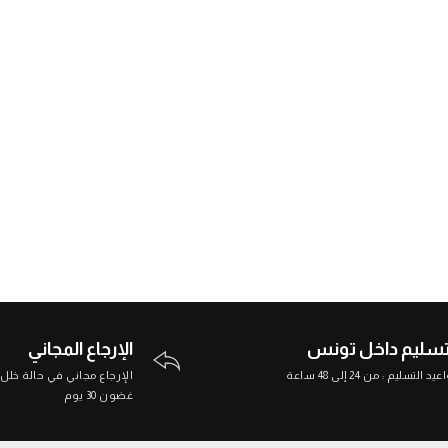
تسليم داخل تونس
الإرجاع المجاني
د التسليم : من 24 إلى 48 ساعة
الإرجاع مجاني في حالة خلل
غضون 30 يوم