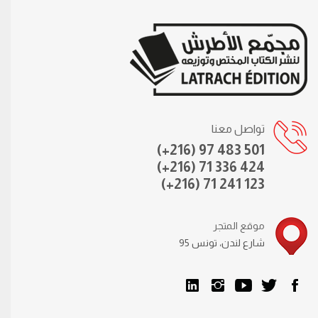
تواصل معنا
(+216) 97 483 501
(+216) 71 336 424
(+216) 71 241 123
موقع المتجر
95 شارع لندن، تونس