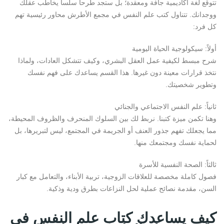
تتوقع لغة أكاديمية جافة ومعقدة؛ بل ستجد طرحاً سلساً يخاطب عقلك
ووجدانك. تتناول كتب علم النفس في مجمع الأطرش محاور رئيسية تهم
كل فرد:
أولاً: سيكولوجية الحياة اليومية
شرح مبسط لكيفية عمل العقل البشري، وكيف تتشكل العادات، ولماذا
نتخذ قرارات معينة دون غيرها. هذا القسم يساعدك على فهم نفسك
وتطوير شخصيتك.
ثانياً: علم النفس الاجتماعي والجنائي
وهنا تكمن ميزة كتبنا. نربط لك بين السلوك المنحرف والظروف المحيطة،
مما يجعلك تفهم جذور العنف أو الجريمة في المجتمع، ليس لتبريرها، بل
لحماية نفسك ومجتمعك منها.
ثالثاً: الصحة النفسية للأسرة
فصول كاملة مخصصة للعلاقات الزوجية، تربية الأبناء، والتعامل مع كبار
السن، مقدمة نصائح عملية لحل النزاعات بطرق ودية وذكية.
كيف يساعدك كتاب علم النفس في