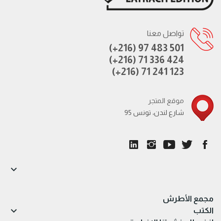
تواصل معنا
(+216) 97 483 501
(+216) 71 336 424
(+216) 71 241 123
موقع المتجر
95 شارع لندن، تونس

مجمع الأطرش

الكتب