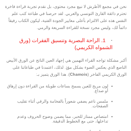
نحن في
مجمع الأطرش
لا نبيع مجرد محتوى، بل نقدم تجربة قراءة فاخرة
تحترم ذائقة القارئ التونسي والعربي. لقد حرصنا في طباعة كتب علم
النفس هذه على الالتزام بأعلى معايير الجودة الفنية، ليكون الكتاب رفيقاً
دائماً لك، وليس مجرد نسخة للقراءة السريعة والرمي.
·
1. الراحة البصرية وتنسيق الفقرات (ورق
الشمواه الكريمي)
أكبر مشكلة تواجه القراء النهمين هي إجهاد العين الناتج عن الورق الأبيض
الناصع الذي يعكس الضوء بشكل مؤذٍ. لذلك، اعتمدنا في طباعاتنا على
الورق الكريمي الفاخر (
Chamois
)
. هذا الورق يتميز بـ:
لون مريح للعين يسمح بساعات طويلة من القراءة دون إرهاق
أو صداع.
ملمس ناعم يضفي شعوراً بالفخامة والرقي أثناء تقليب
الصفحات.
امتصاص ممتاز للحبر، مما يضمن وضوح الحروف وعدم
تداخلها، حتى مع الخطوط الدقيقة.