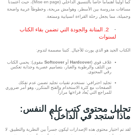
كما أولينا اهتماماً خاصاً بالتنسيق الداخلي (
Mise en page
)، حيث اعتمدنا
مسافات مدروسة بين الأسطر، وهوامش مريحة، وخطوطاً عربية واضحة
وجميلة، مما يجعل رحلة القراءة انسيابية وممتعة.
·
2. المتانة والجودة التي تضمن بقاء الكتاب
لسنوات
الكتاب الجيد هو الذي يورث للأجيال. كتبنا مصممة لتدوم:
غلاف قوي (
Hardcover
أو
Softcover
مقوى):
يحمي الكتاب
من التلف والرطوبة والغبار، بتصاميم عصرية وجذابة تعكس
رقي المحتوى.
تجليد احترافي:
نستخدم تقنيات تجليد تضمن عدم تفكك
الصفحات مع كثرة الاستخدام والفتح المتكرر، وهو أمر ضروري
للمراجع التي يُعاد قراءتها مراراً.
تحليل محتوى كتب علم النفس:
ماذا ستجد في الداخل؟
لقد تم اختيار محتوى هذه الإصدارات ليكون جسراً بين النظرية والتطبيق. لا