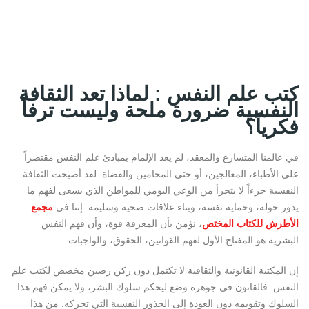
كتب علم النفس
: لماذا تعد الثقافة
النفسية ضرورة ملحة وليست ترفاً
فكرياً؟
في عالمنا المتسارع والمعقد، لم يعد الإلمام بمبادئ
علم النفس
مقتصراً
على الأطباء، المعالجين، أو حتى المحامين والقضاة. لقد أصبحت الثقافة
النفسية جزءاً لا يتجزأ من الوعي اليومي للمواطن الذي يسعى لفهم ما
يدور حوله، وحماية نفسه، وبناء علاقات صحية وسليمة. إننا في
مجمع
الأطرش للكتاب المختص
، نؤمن بأن المعرفة قوة، وأن فهم النفس
البشرية هو المفتاح الأول لفهم القوانين، الحقوق، والواجبات.
إن المكتبة القانونية والثقافية لا تكتمل دون ركن رصين مخصص لكتب علم
النفس. فالقانون في جوهره وضع ليحكم سلوك البشر، ولا يمكن فهم هذا
السلوك وتقويمه دون العودة إلى الجذور النفسية التي تحركه. من هذا