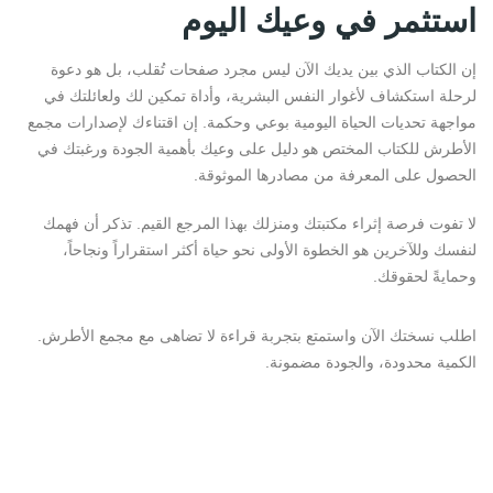
استثمر في وعيك اليوم
إن الكتاب الذي بين يديك الآن ليس مجرد صفحات تُقلب، بل هو دعوة
لرحلة استكشاف لأغوار النفس البشرية، وأداة تمكين لك ولعائلتك في
مواجهة تحديات الحياة اليومية بوعي وحكمة. إن اقتناءك لإصدارات
مجمع
الأطرش للكتاب المختص
هو دليل على وعيك بأهمية الجودة ورغبتك في
الحصول على المعرفة من مصادرها الموثوقة.
لا تفوت فرصة إثراء مكتبتك ومنزلك بهذا المرجع القيم. تذكر أن فهمك
لنفسك وللآخرين هو الخطوة الأولى نحو حياة أكثر استقراراً ونجاحاً،
وحمايةً لحقوقك.
اطلب نسختك الآن واستمتع بتجربة قراءة لا تضاهى مع مجمع الأطرش.
الكمية محدودة، والجودة مضمونة.