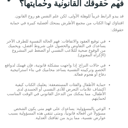
فهم حقوقك القانونية وحمايتها؟
قد يبدو الرابط غريباً للوهلة الأولى، لكن
علم النفس هو روح القانون
.
اقتناؤك لهذا الكتاب من مجمع الأطرش يمنحك أفضلية كبيرة في حماية
حقوقك:
في توقيع العقود والاتفاقات:
فهم الحالة النفسية للطرف الآخر
يساعدك في التفاوض والحصول على شروط أفضل، ويحميك
من الوقوع ضحية للتلاعب النفسي أو الضغط غير المشروع
(الإكراه المعنوي).
في حالات النزاع:
إذا واجهت مشكلة قانونية، فإن فهمك لدوافع
الخصم وتركيبته النفسية يساعد محاميك في بناء استراتيجية
دفاع أو هجوم فعالة.
حماية الأطفال والفئات المستضعفة:
يعلمك الكتاب كيفية
اكتشاف علامات التعرض للأذى النفسي أو الجسدي لدى
الأطفال، مما يمكنك من التدخل القانوني في الوقت المناسب
لحمايتهم.
الوعي بالمسؤولية:
يساعدك على فهم متى يكون الشخص
مسؤولاً عن أفعاله قانونياً، ومتى تنتفي هذه المسؤولية بسبب
عوارض نفسية، مما يزيد من ثقافتك العدلية.