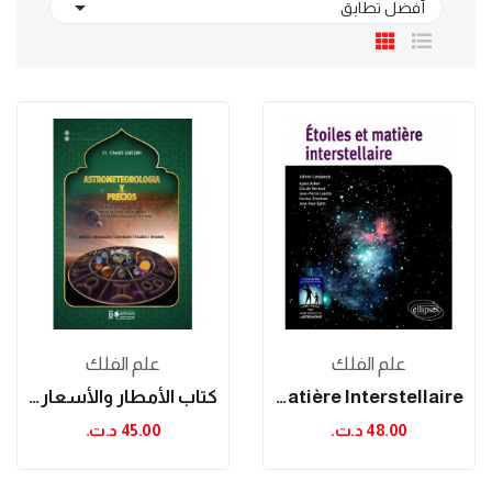

أفضل تطابق
علم الفلك
علم الفلك
Etoiles Et Matière Interstellaire
كتاب الأمطار والأسعار للإمام المحقق أبي عبد...
48.00 د.ت.‏
45.00 د.ت.‏