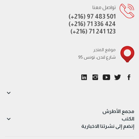
تواصل معنا
(+216) 97 483 501
(+216) 71 336 424
(+216) 71 241 123
موقع المتجر
95 شارع لندن، تونس

مجمع الأطرش

الكتب
إنضم إلى نشرتنا الاخبارية